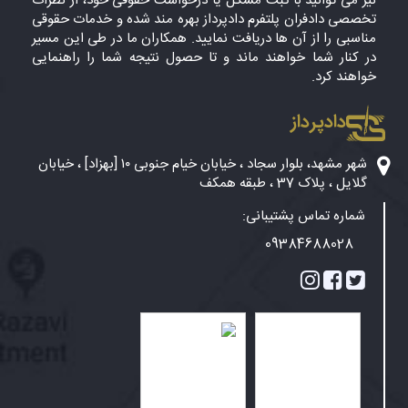
نیز می توانید با ثبت مشکل یا درخواست حقوقی خود، از نظرات
تخصصی دادفران پلتفرم دادپرداز بهره مند شده و خدمات حقوقی
مناسبی را از آن ها دریافت نمایید. همکاران ما در طی این مسیر
در کنار شما خواهند ماند و تا حصول نتیجه شما را راهنمایی
خواهند کرد.
دادپرداز
شهر مشهد، بلوار سجاد ، خیابان خیام جنوبی ۱۰ [بهزاد] ، خیابان
گلایل ، پلاک 37 ، طبقه همکف
شماره تماس پشتیبانی:
09384688028