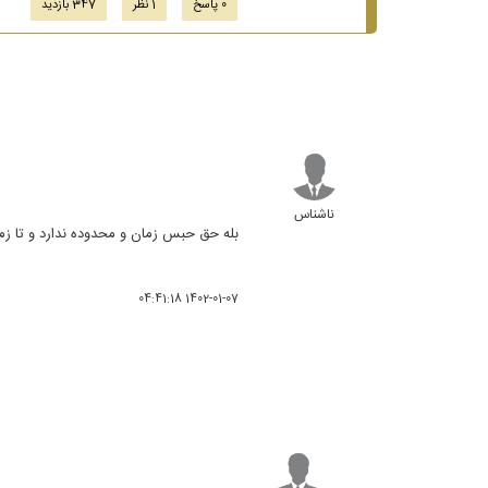
0 پاسخ
1 نظر
347 بازدید
ناشناس
بله حق حبس زمان و محدوده ندارد و تا زما
1402-01-07 04:41:18