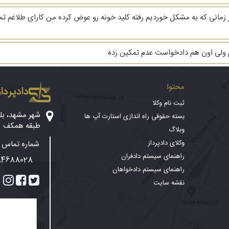
هریه ام ۳ دنگ خانه است از زمانی که به مشکل خوردیم رفته کلید خونه رو عوض کرده من کارا
م ولی اون هم دادخواست عدم تمکین زده
محتوا
دادپرداز
ثبت نام وکلا
بسته حقوقی راه اندازی استارت آپ ها
طبقه همکف
وبلاگ
وکلای دادپرداز
شماره تماس پ
راهنمای سیستم دادفران
84688028
راهنمای سیستم دادخواهان
نقشه سایت