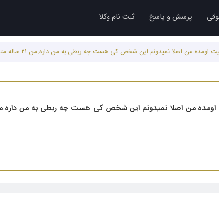
وقی
پرسش و پاسخ
ثبت نام وکلا
صلا نمیدونم این شخص کی هست چه ربطی به من داره.من ۲۱ ساله متاهلم مگه میشه الکی یکی بره واست دادخواست بده