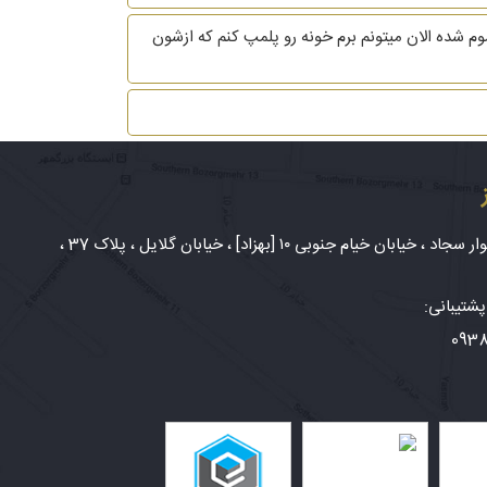
ی طلاغم تموم شده الان میتونم برم خونه رو پلمپ کنم که ازشون
شهر مشهد، بلوار سجاد ، خیابان خیام جنوبی ۱۰ [بهزاد] ، خیابان گلایل ، پلاک 37 ،
شتیبانی:
093