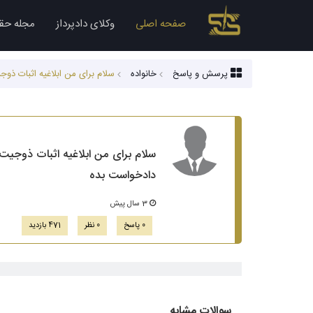
صفحه اصلی
وکلای دادپرداز
مجله حق
پرسش و پاسخ
خانواده
سلام برای من ابلاغیه اثبات ذوجیت اومده من ا
دادخواست بده
3 سال پیش
0 پاسخ
0 نظر
471 بازدید
سوالات مشابه