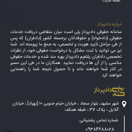
نقشه سایت
درباره دادپرداز :
سامانه حقوقی دادپرداز پلی است میان متقاضی دریافت خدمات
حقوقی (دادخواه) و حقوقدانان برجسته کشور (دادفران) که پس
از طی مراحل تایید هویت و تخصص، به جمع ما پیوسته اند. شما
نیز می توانید با ثبت مشکل یا درخواست حقوقی خود، از نظرات
تخصصی دادفران پلتفرم دادپرداز بهره مند شده و خدمات حقوقی
مناسبی را از آن ها دریافت نمایید. همکاران ما در طی این مسیر
در کنار شما خواهند ماند و تا حصول نتیجه شما را راهنمایی
خواهند کرد.
دادپرداز
شهر مشهد، بلوار سجاد ، خیابان خیام جنوبی ۱۰ [بهزاد] ، خیابان
گلایل ، پلاک 37 ، طبقه همکف
شماره تماس پشتیبانی:
09384688028