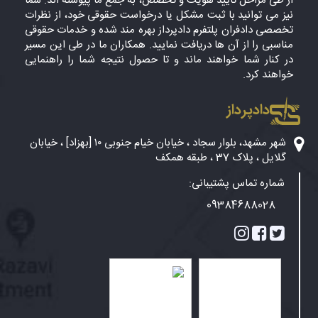
از طی مراحل تایید هویت و تخصص، به جمع ما پیوسته اند. شما
نیز می توانید با ثبت مشکل یا درخواست حقوقی خود، از نظرات
تخصصی دادفران پلتفرم دادپرداز بهره مند شده و خدمات حقوقی
مناسبی را از آن ها دریافت نمایید. همکاران ما در طی این مسیر
در کنار شما خواهند ماند و تا حصول نتیجه شما را راهنمایی
خواهند کرد.
دادپرداز
شهر مشهد، بلوار سجاد ، خیابان خیام جنوبی ۱۰ [بهزاد] ، خیابان
گلایل ، پلاک 37 ، طبقه همکف
شماره تماس پشتیبانی:
09384688028