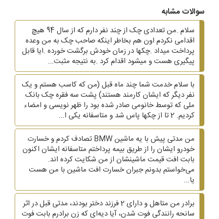
سوالات مشابه
سلام .من تعدادی چک از چند نفر دارم که از سال 94 هیچ
اقدامی نکردم اون هم بخاطر اینکه صاحب چک به من وعده
پرداخت میداد .چکها در زمان خودش برگشت خورده .ایا قابل
پیگیری هست و میشود اقدام کرد .به نتیجه مثبت...
با سلام خدمت شما چند ماه قبل (من که کاسب هستم و یک
نفر دیگر که ایشان کارمند هستند) پشت سه فقره چک بانک
ملی که توسط خانومی صادر شده بود را ظهر نویسی و امضاء
کردیم. 2 تا از چکها پاس شد و متاسفانه یکی ا...
من مدتی پیش با یه ماشین BMW تصادف کردم و خسارت
خودرو ایشان را از طریق بیمه پرداختم متاسفانه ایشان اکنون
بابت افت قیمت ماشینشان از من شکایت کرده اند.
می‌خواستم بدونم جبران خسارت افت ماشین با من هست
یا...
برادر من متاهل و دارای 2 فرزند دختر بودند، مدتی قبل در اثر
سانحه رانندگی فوت شدن، آیا دیه‌ای که زن برادرم بابت فوت