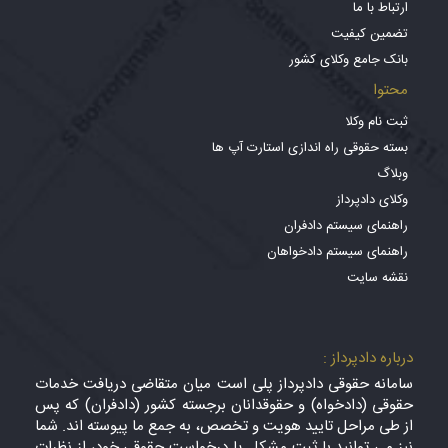
ارتباط با ما
تضمین کیفیت
بانک جامع وکلای کشور
محتوا
ثبت نام وکلا
بسته حقوقی راه اندازی استارت آپ ها
وبلاگ
وکلای دادپرداز
راهنمای سیستم دادفران
راهنمای سیستم دادخواهان
نقشه سایت
درباره دادپرداز :
سامانه حقوقی دادپرداز پلی است میان متقاضی دریافت خدمات
حقوقی (دادخواه) و حقوقدانان برجسته کشور (دادفران) که پس
از طی مراحل تایید هویت و تخصص، به جمع ما پیوسته اند. شما
نیز می توانید با ثبت مشکل یا درخواست حقوقی خود، از نظرات