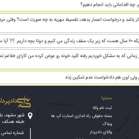
 چه اقداماتی باید انجام دهیم؟
بیکار باشد و درخواست اعسار بدهد، تقسیط مهریه به چه صورت است؟ وقتی مرد
رو بگیرم؟
هریه ام ۳ دنگ خانه است از زمانی که به مشکل خوردیم رفته کلید خونه رو عوض کرده من کارا
م ولی اون هم دادخواست عدم تمکین زده
محتوا
دادپرداز
ثبت نام وکلا
بسته حقوقی راه اندازی استارت آپ ها
طبقه همکف
وبلاگ
وکلای دادپرداز
شماره تماس پ