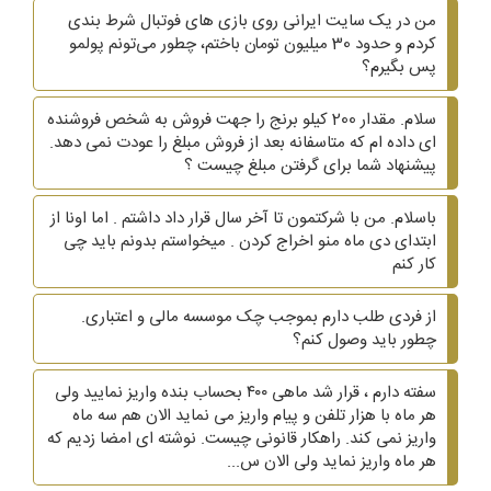
من در یک سایت ایرانی روی بازی های فوتبال شرط بندی
کردم و حدود 30 میلیون تومان باختم، چطور می‌تونم پولمو
پس بگیرم؟
سلام. مقدار 200 کیلو برنج را جهت فروش به شخص فروشنده
ای داده ام که متاسفانه بعد از فروش مبلغ را عودت نمی دهد.
پیشنهاد شما برای گرفتن مبلغ چیست ؟
باسلام. من با شرکتمون تا آخر سال قرار داد داشتم . اما اونا از
ابتدای دی ماه منو اخراج کردن . میخواستم بدونم باید چی
کار کنم
از فردی طلب دارم بموجب چک موسسه مالی و اعتباری.
چطور باید وصول کنم؟
سفته دارم ، قرار شد ماهی ۴۰۰ بحساب بنده واریز نمایید ولی
هر ماه با هزار تلفن و پیام واریز می نماید الان هم سه ماه
واریز نمی کند. راهکار قانونی چیست. نوشته ای امضا زدیم که
هر ماه واریز نماید ولی الان س...