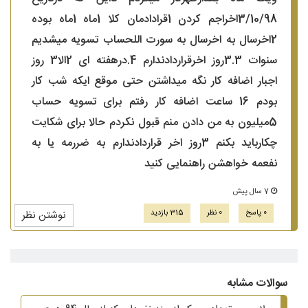
3/10/98اخراجم کردن 1قرادادمان کلا 1ماه 1ماه بوده
2اخرسال به اخرسال به سورت اللحساب تسویه میشدیم
سنوات 3.3روز اخرقراردادندارم 4.درهفته ای 2الا3 روز
اجبار اضافه کار نگه میداشتن حتی موقع ایکه شب کار
بودم 16 ساعت اضافه کار رفتم برای تسویه حساب
5میلیون به من دادن منم قبول نکردم حالا برای شکایت
چکارباید بکنم 3روز اخر قراردادندارم به ضررمه یا به
نفعمه خواهشن راهنمایی کنید
7 سال پیش
0 پاسخ
0 نظر
315 بازدید
نوشتن نظر
سوالات مشابه