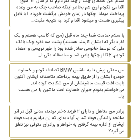
سلام .من تعدادی چک از چند نفر دارم که از سال 94 هیچ
اقدامی نکردم اون هم بخاطر اینکه صاحب چک به من وعده
پرداخت میداد .چکها در زمان خودش برگشت خورده .ایا قابل
پیگیری هست و میشود اقدام کرد .به نتیجه مثبت...
با سلام خدمت شما چند ماه قبل (من که کاسب هستم و یک
نفر دیگر که ایشان کارمند هستند) پشت سه فقره چک بانک
ملی که توسط خانومی صادر شده بود را ظهر نویسی و امضاء
کردیم. 2 تا از چکها پاس شد و متاسفانه یکی ا...
من مدتی پیش با یه ماشین BMW تصادف کردم و خسارت
خودرو ایشان را از طریق بیمه پرداختم متاسفانه ایشان اکنون
بابت افت قیمت ماشینشان از من شکایت کرده اند.
می‌خواستم بدونم جبران خسارت افت ماشین با من هست
یا...
برادر من متاهل و دارای 2 فرزند دختر بودند، مدتی قبل در اثر
سانحه رانندگی فوت شدن، آیا دیه‌ای که زن برادرم بابت فوت
ایشان از اداره بیمه گرفتن به خواهر و برادران متوفی نیز تعلق
می‌گیرد؟