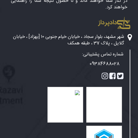
در کنار شما خواهند ماند و تا حصول نتیجه شما را راهنمایی
خواهند کرد.
دادپرداز
شهر مشهد، بلوار سجاد ، خیابان خیام جنوبی ۱۰ [بهزاد] ، خیابان
گلایل ، پلاک 37 ، طبقه همکف
شماره تماس پشتیبانی:
09384688028