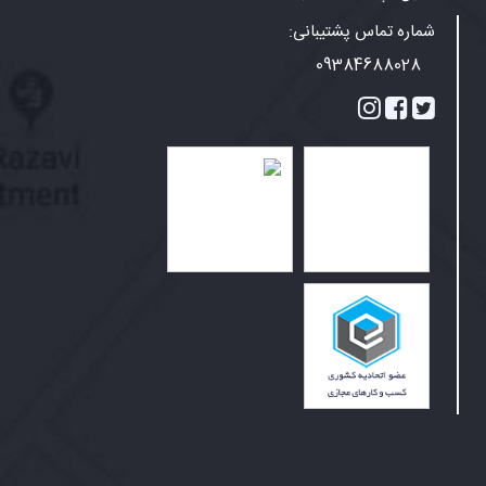
شماره تماس پشتیبانی:
09384688028