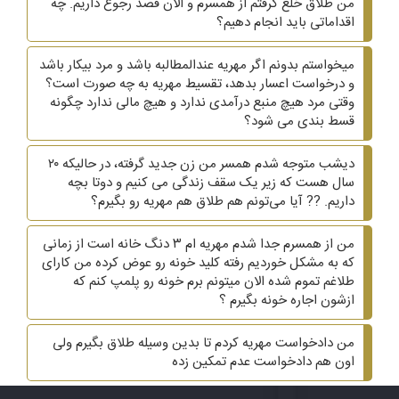
من طلاق خُلع گرفتم از همسرم و الان قصد رجوع داریم. چه
اقداماتی باید انجام دهیم؟
میخواستم بدونم اگر مهریه عندالمطالبه باشد و مرد بیکار باشد
و درخواست اعسار بدهد، تقسیط مهریه به چه صورت است؟
وقتی مرد هیچ منبع درآمدی ندارد و هیچ مالی ندارد چگونه
قسط بندی می شود؟
دیشب متوجه شدم همسر من زن جدید گرفته، در حالیکه ۲۰
سال هست که زیر یک سقف زندگی می کنیم و دوتا بچه
داریم. ?? آیا می‌تونم هم طلاق هم مهریه رو بگیرم؟
من از همسرم جدا شدم مهریه ام ۳ دنگ خانه است از زمانی
که به مشکل خوردیم رفته کلید خونه رو عوض کرده من کارای
طلاغم تموم شده الان میتونم برم خونه رو پلمپ کنم که
ازشون اجاره خونه بگیرم ؟
من دادخواست مهریه کردم تا بدین وسیله طلاق بگیرم ولی
اون هم دادخواست عدم تمکین زده