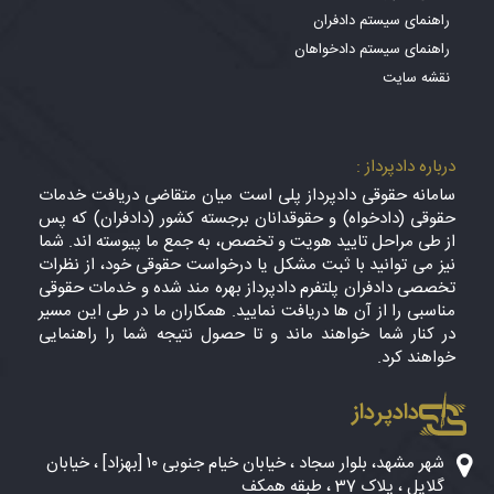
راهنمای سیستم دادفران
راهنمای سیستم دادخواهان
نقشه سایت
درباره دادپرداز :
سامانه حقوقی دادپرداز پلی است میان متقاضی دریافت خدمات
حقوقی (دادخواه) و حقوقدانان برجسته کشور (دادفران) که پس
از طی مراحل تایید هویت و تخصص، به جمع ما پیوسته اند. شما
نیز می توانید با ثبت مشکل یا درخواست حقوقی خود، از نظرات
تخصصی دادفران پلتفرم دادپرداز بهره مند شده و خدمات حقوقی
مناسبی را از آن ها دریافت نمایید. همکاران ما در طی این مسیر
در کنار شما خواهند ماند و تا حصول نتیجه شما را راهنمایی
خواهند کرد.
دادپرداز
شهر مشهد، بلوار سجاد ، خیابان خیام جنوبی ۱۰ [بهزاد] ، خیابان
گلایل ، پلاک 37 ، طبقه همکف