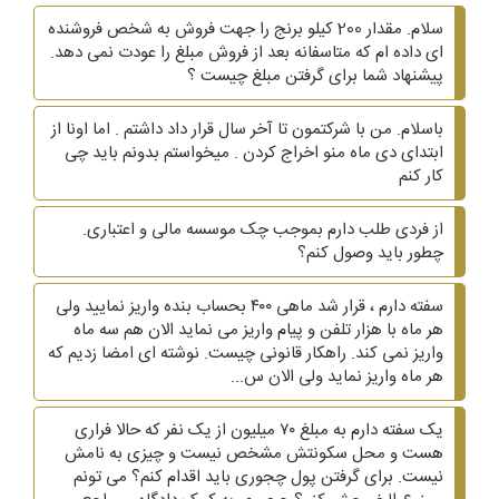
سلام. مقدار 200 کیلو برنج را جهت فروش به شخص فروشنده
ای داده ام که متاسفانه بعد از فروش مبلغ را عودت نمی دهد.
پیشنهاد شما برای گرفتن مبلغ چیست ؟
باسلام. من با شرکتمون تا آخر سال قرار داد داشتم . اما اونا از
ابتدای دی ماه منو اخراج کردن . میخواستم بدونم باید چی
کار کنم
از فردی طلب دارم بموجب چک موسسه مالی و اعتباری.
چطور باید وصول کنم؟
سفته دارم ، قرار شد ماهی ۴۰۰ بحساب بنده واریز نمایید ولی
هر ماه با هزار تلفن و پیام واریز می نماید الان هم سه ماه
واریز نمی کند. راهکار قانونی چیست. نوشته ای امضا زدیم که
هر ماه واریز نماید ولی الان س...
یک سفته دارم به مبلغ ۷۰ میلیون از یک نفر که حالا فراری
هست و محل سکونتش مشخص نیست و چیزی به نامش
نیست. برای گرفتن پول چجوری باید اقدام کنم؟ می تونم