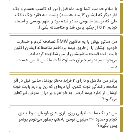
با سلام خدمت شما چند ماه قبل (من که کاسب هستم و یک
نفر دیگر که ایشان کارمند هستند) پشت سه فقره چک بانک
ملی که توسط خانومی صادر شده بود را ظهر نویسی و امضاء
کردیم. 2 تا از چکها پاس شد و متاسفانه یکی ا...
من مدتی پیش با یه ماشین BMW تصادف کردم و خسارت
خودرو ایشان را از طریق بیمه پرداختم متاسفانه ایشان اکنون
بابت افت قیمت ماشینشان از من شکایت کرده اند.
می‌خواستم بدونم جبران خسارت افت ماشین با من هست
یا...
برادر من متاهل و دارای 2 فرزند دختر بودند، مدتی قبل در اثر
سانحه رانندگی فوت شدن، آیا دیه‌ای که زن برادرم بابت فوت
ایشان از اداره بیمه گرفتن به خواهر و برادران متوفی نیز تعلق
می‌گیرد؟
من در یک سایت ایرانی روی بازی های فوتبال شرط بندی
کردم و حدود 30 میلیون تومان باختم، چطور می‌تونم پولمو
پس بگیرم؟