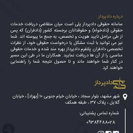
درباره دادپرداز :
سامانه حقوقی دادپرداز پلی است میان متقاضی دریافت خدمات
حقوقی (دادخواه) و حقوقدانان برجسته کشور (دادفران) که پس
از طی مراحل تایید هویت و تخصص، به جمع ما پیوسته اند. شما
نیز می توانید با ثبت مشکل یا درخواست حقوقی خود، از نظرات
تخصصی دادفران پلتفرم دادپرداز بهره مند شده و خدمات حقوقی
مناسبی را از آن ها دریافت نمایید. همکاران ما در طی این مسیر
در کنار شما خواهند ماند و تا حصول نتیجه شما را راهنمایی
خواهند کرد.
دادپرداز
شهر مشهد، بلوار سجاد ، خیابان خیام جنوبی ۱۰ [بهزاد] ، خیابان
گلایل ، پلاک 37 ، طبقه همکف
شماره تماس پشتیبانی:
09384688028