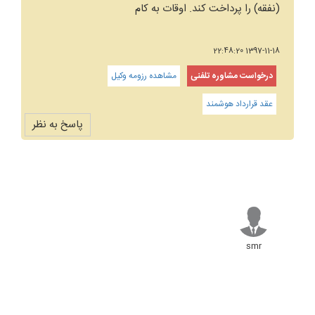
(نفقه) را پرداخت کند. اوقات به کام
1397-11-18 22:48:20
درخواست مشاوره تلفنی
مشاهده رزومه وکیل
عقد قرارداد هوشمند
پاسخ به نظر
smr