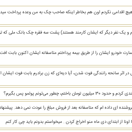
ام .من تعدادی چک از چند نفر دارم که از سال 94 هیچ اقدامی نکردم اون هم بخاطر اینکه صاحب چک به من
و یک نفر دیگر که ایشان کارمند هستند) پشت سه فقره چک بانک ملی که تو
شین BMW تصادف کردم و خسارت خودرو ایشان را از طریق بیمه پرداختم متاسفانه ایشان اکنو
دختر بودند، مدتی قبل در اثر سانحه رانندگی فوت شدن، آیا دیه‌ای که زن برادرم بابت فوت ا
چطور می‌تونم پولمو پس بگیرم؟
ا اونا از ابتدای دی ماه منو اخراج کردن . میخواستم بدونم باید چی کار کنم