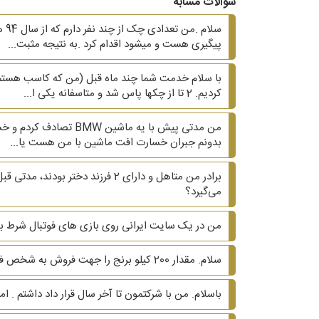
سوالات مشابه
سل
پیگیری هست و میشود اقدام کرد .به نتیجه مثبت...
با سلام خدمت شما چند ماه قبل (من که کاسب هستم 
کردیم. 2 تا از چکها پاس شد و متاسفانه یکی ا...
من مدتی پیش با یه ما
بدونم جبران خسارت افت ماشین با من هست یا...
برادر من متاهل و دارای 2 فرزند 
می‌گیرد؟
من در یک سایت ایرانی روی بازی های فوتبال شرط بندی کردم و حدود 30 میلیون تومان باختم، 
سلام. مقدار 200 کیلو برنج را جهت فروش به شخص فروشنده ای داده ام که متاسفانه بعد از فروش مبلغ را عودت نمی دهد. پیشنهاد شما برای گرفتن مبلغ چیست ؟
باسلام. من با شرکتمون تا آخر سال قرار داد داشتم . ام