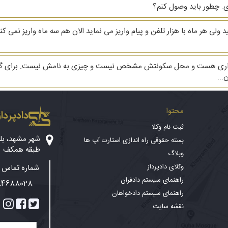
. چطور باید وصول کنم؟
۴ بحساب بنده واریز نمایید ولی هر ماه با هزار تلفن و پیام واریز می نماید الان هم سه ماه و
ون از یک نفر که حالا فراری هست و محل سکونتش مشخص نیست و چیزی به نامش نیست. ب
...
محتوا
دادپرداز
ثبت نام وکلا
بسته حقوقی راه اندازی استارت آپ ها
طبقه همکف
وبلاگ
وکلای دادپرداز
شماره تماس پ
راهنمای سیستم دادفران
84688028
راهنمای سیستم دادخواهان
نقشه سایت