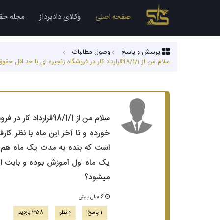
صفحه اصلی
وکلای دادپرداز
مجله حق
پرسش و پاسخ
وصول مطالبات
سلام من از 98/1/1قرارداد کار در فروشگاه زنجیره ای با حد اقل حقوق اداره کار و بیمه بسته ام و تا الان درهمان کار فعالیت میکنم.ولی الان با کارفرما به مشکل خورده و تا آخر این ماه با نظر کارفرما و برخلاف م...
سلام من از 98/1/1قر
خورده و تا آخر این ماه با نظر کا
یک ماه اول آموزش بوده و بابت ای
میشود؟
6 سال پیش
1 پاسخ
0 نظر
358 بازدید