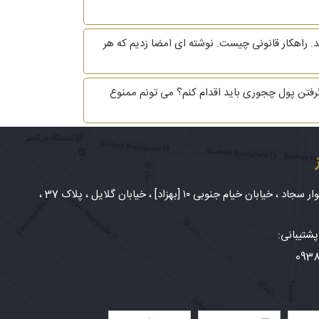
اریز نمی کند. راهکار قانونی چیست. نوشته ای امضا زدیم که هر
رای گرفتن پول چجوری باید اقدام کنم؟ می تونم ممنوع
شهر مشهد، بلوار سجاد ، خیابان خیام جنوبی ۱۰ [بهزاد] ، خیابان گلایل ، پلاک 37 ،
شتیبانی:
093