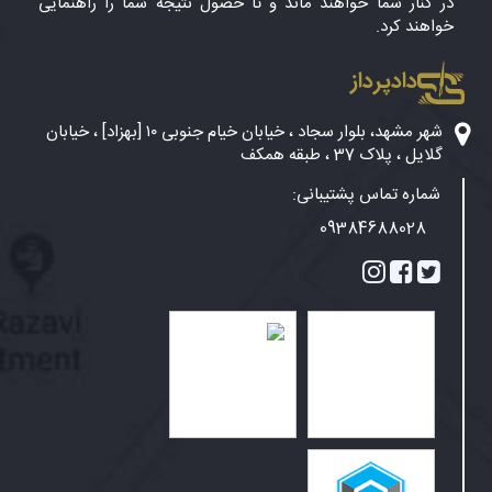
در کنار شما خواهند ماند و تا حصول نتیجه شما را راهنمایی
خواهند کرد.
دادپرداز
شهر مشهد، بلوار سجاد ، خیابان خیام جنوبی ۱۰ [بهزاد] ، خیابان
گلایل ، پلاک 37 ، طبقه همکف
شماره تماس پشتیبانی:
09384688028