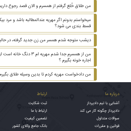
من طلاق خُلع گرفتم از همسرم و الان قصد رجوع داریم.
میخواستم بدونم اگر مهریه عندالمطالبه باشد و مرد 
قسط بندی می شود؟
دیشب متوجه شدم همسر من زن جدید گرفته، در حالیکه ۲۰ سال هست که زیر یک سقف زندگی می کنیم و دوتا بچه داریم. ?? آیا می‌تونم هم طلاق هم مهریه 
من از همسرم جدا شدم م
اجاره خونه بگیرم ؟
من دادخواست مهریه کردم تا بدین وسیله طلاق بگیر
درباره ما
ارتباط
آشنایی با تیم دادپرداز
ثبت شکایت
دادپرداز چگونه کار می کند
ارتباط با ما
سوالات متداول
تضمین کیفیت
قوانین و مقررات
بانک جامع وکلای کشور