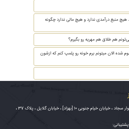
 هیچ منبع درآمدی ندارد و هیچ مالی ندارد چگونه
ی طلاغم تموم شده الان میتونم برم خونه رو پلمپ کنم که ازشون
شهر مشهد، بلوار سجاد ، خیابان خیام جنوبی ۱۰ [بهزاد] ، خیابان گلایل ، پلاک 37 ،
شتیبانی: