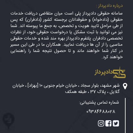
درباره دادپرداز :
سامانه حقوقی دادپرداز پلی است میان متقاضی دریافت خدمات
حقوقی (دادخواه) و حقوقدانان برجسته کشور (دادفران) که پس
از طی مراحل تایید هویت و تخصص، به جمع ما پیوسته اند. شما
نیز می توانید با ثبت مشکل یا درخواست حقوقی خود، از نظرات
تخصصی دادفران پلتفرم دادپرداز بهره مند شده و خدمات حقوقی
مناسبی را از آن ها دریافت نمایید. همکاران ما در طی این مسیر
در کنار شما خواهند ماند و تا حصول نتیجه شما را راهنمایی
خواهند کرد.
دادپرداز
شهر مشهد، بلوار سجاد ، خیابان خیام جنوبی ۱۰ [بهزاد] ، خیابان
گلایل ، پلاک 37 ، طبقه همکف
شماره تماس پشتیبانی:
09384688028