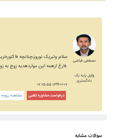
سلام وتبریک نوروز،چنانچه فاکتورخری
مصطفی فیاضی
.فارغ ازهمه این مواردهدیه زوج به 
وکیل پایه یک
دادگستری
1399-01-07 07:25:55
درخواست مشاوره تلفنی
مشاهده رزومه و
سوالات مشابه