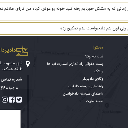
هریه ام ۳ دنگ خانه است از زمانی که به مشکل خوردیم رفته کلید خونه رو عوض کرده من کارا
م ولی اون هم دادخواست عدم تمکین زده
محتوا
دادپرداز
ثبت نام وکلا
بسته حقوقی راه اندازی استارت آپ ها
طبقه همکف
وبلاگ
وکلای دادپرداز
شماره تماس پ
راهنمای سیستم دادفران
84688028
راهنمای سیستم دادخواهان
نقشه سایت