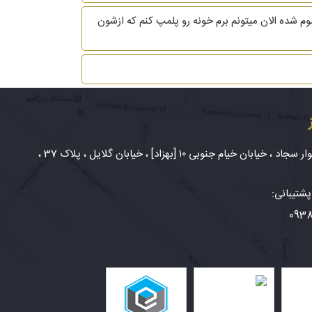
ی طلاغم تموم شده الان میتونم برم خونه رو پلمپ کنم که ازشون
شهر مشهد، بلوار سجاد ، خیابان خیام جنوبی ۱۰ [بهزاد] ، خیابان گلایل ، پلاک 37 ،
شتیبانی:
093