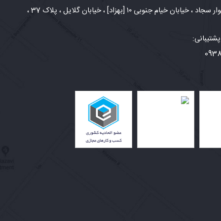
شهر مشهد، بلوار سجاد ، خیابان خیام جنوبی ۱۰ [بهزاد] ، خیابان گلایل ، پلاک 37 ،
شتیبانی:
093