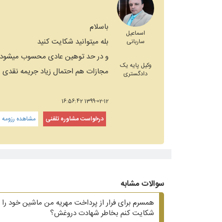
باسلام
اسماعیل
بله میتوانید شکایت کنید
ساربانی
و در حد توهین عادی محسوب میشود
وکیل پایه یک
مجازات هم احتمال زیاد جریمه نقدی
دادگستری
1399-02-12 16:56:42
درخواست مشاوره تلفنی
مشاهده رزومه و
سوالات مشابه
همسرم برای فرار از پرداخت مهریه من ماشین خود را ب
شکایت کنم بخاطر شهادت دروغش؟