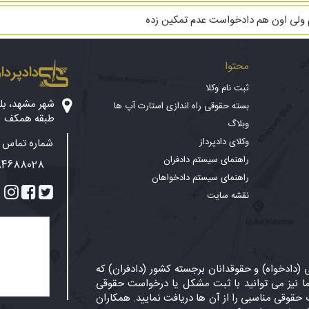
م ولی اون هم دادخواست عدم تمکین زده
محتوا
دادپرداز
ثبت نام وکلا
بسته حقوقی راه اندازی استارت آپ ها
طبقه همکف
وبلاگ
وکلای دادپرداز
شماره تماس پ
راهنمای سیستم دادفران
84688028
راهنمای سیستم دادخواهان
نقشه سایت
دادخواه) و حقوقدانان برجسته کشور (دادفران) که
 نیز می توانید با ثبت مشکل یا درخواست حقوقی
حقوقی مناسبی را از آن ها دریافت نمایید. همکاران