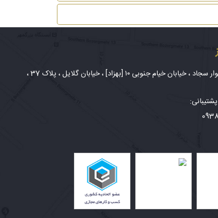
شهر مشهد، بلوار سجاد ، خیابان خیام جنوبی ۱۰ [بهزاد] ، خیابان گلایل ، پلاک 37 ،
شتیبانی:
093