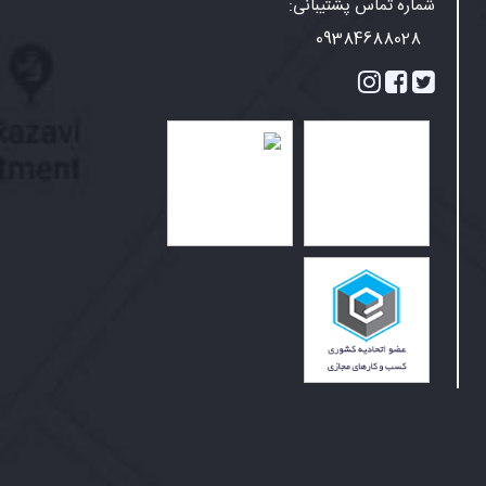
شماره تماس پشتیبانی:
09384688028