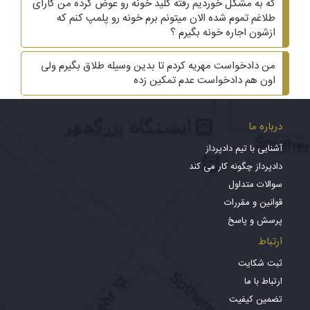
که به مشکل خوردیم رفته کلید خونه رو عوض کرده من کارای
طلاغم تموم شده الان میتونم برم خونه رو پلمپ کنم که
ازشون اجاره خونه بگیرم ؟
من دادخواست مهریه کردم تا بدین وسیله طلاق بگیرم ولی
اون هم دادخواست عدم تمکین زده
درباره ما
آشنایی با تیم دادپرداز
دادپرداز چگونه کار می کند
سوالات متداول
قوانین و مقررات
پرسش و پاسخ
ارتباط
ثبت شکایت
ارتباط با ما
تضمین کیفیت