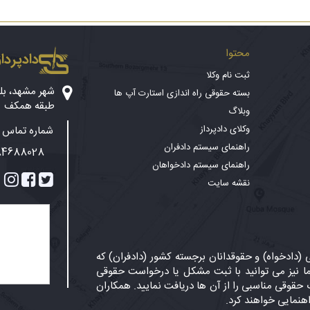
محتوا
دادپرداز
ثبت نام وکلا
بسته حقوقی راه اندازی استارت آپ ها
طبقه همکف
وبلاگ
وکلای دادپرداز
شماره تماس پ
راهنمای سیستم دادفران
84688028
راهنمای سیستم دادخواهان
نقشه سایت
دادخواه) و حقوقدانان برجسته کشور (دادفران) که
 نیز می توانید با ثبت مشکل یا درخواست حقوقی
حقوقی مناسبی را از آن ها دریافت نمایید. همکاران
اهنمایی خواهند کرد.