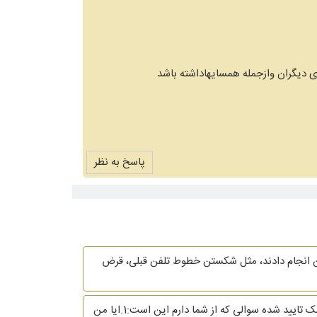
 دیگران وازجمله همسایهاداشته باشد
پاسخ به نظر
من انجام دادند، مثل شکستن خطوط تلفن قبلی، قرض
من مدتی با دختری دوست بودم و به او وعده ازدواج دادم و متاسفانه بکارت ایشان توسط من زائل گردید و این موضوع توسط پزشک تایید شده سوالی که از شما دارم این است:1.ایا من