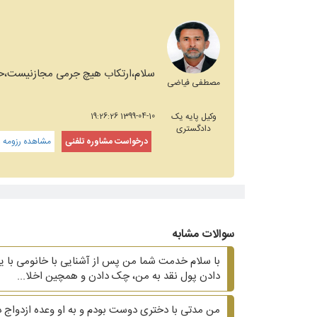
سلام،ارتکاب هیچ جرمی مجازنیست،حتی
مصطفی فیاضی
وکیل پایه یک
1399-04-10 19:26:26
دادگستری
درخواست مشاوره تلفنی
مشاهده رزومه و
سوالات مشابه
با سلام خدمت شما من پس از آشنایی با خانومی با ی
دادن پول نقد به من، چک دادن و همچین اخلا...