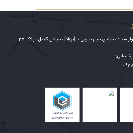
شهر مشهد، بلوار سجاد ، خیابان خیام جنوبی ۱۰ [بهزاد] ، خیابان گلایل ، پلاک 37 ،
شتیبانی:
093