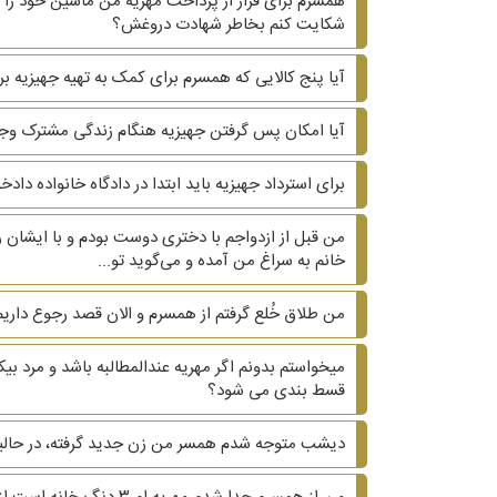
همسرم برای فرار از پرداخت مهریه من ماشین خود را ب
شکایت کنم بخاطر شهادت دروغش؟
آیا پنج کالایی که همسرم برای کمک به تهیه جهیزیه بر
آیا امکان پس گرفتن جهیزیه هنگام زندگی مشترک وجو
برای استرداد جهیزیه باید ابتدا در دادگاه خانواده دا
من قبل از ازدواجم با دختری دوست بودم و با ایشان ر
خانم به سراغ من آمده و می‌گوید تو...
من طلاق خُلع گرفتم از همسرم و الان قصد رجوع داریم.
میخواستم بدونم اگر مهریه عندالمطالبه باشد و مرد 
قسط بندی می شود؟
دیشب متوجه شدم همسر من زن جدید گرفته، در حالیکه ۲۰ سال هست که زیر یک سقف زندگی می کنیم و دوتا بچه داریم. ?? آیا می‌تونم هم طلاق هم مهریه 