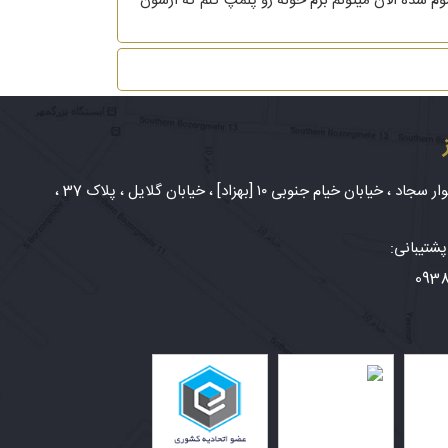
ی طلاغم تموم شده الان میتونم برم خونه رو پلمپ کنم که ازشون
شهر مشهد، بلوار سجاد ، خیابان خیام جنوبی ۱۰ [بهزاد] ، خیابان گلایل ، پلاک 37 ،
شتیبانی:
093