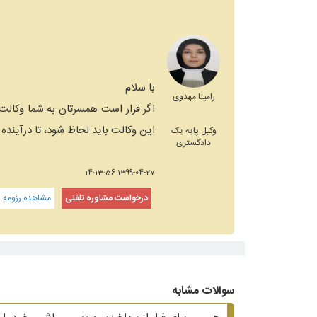
با سلام
رامینا مهدوی
اگر قرار است همسرتان به شما وکالت 
این وکالت باید لحاظ شود، تا درآینده
وکیل پایه یک
دادگستری
1399-04-27 14:13:56
درخواست مشاوره تلفنی
مشاهده رزومه و
سوالات مشابه