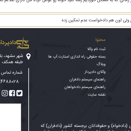
هریه ام ۳ دنگ خانه است از زمانی که به مشکل خوردیم رفته کلید خونه رو عوض کرده من کارا
م ولی اون هم دادخواست عدم تمکین زده
محتوا
دادپرداز
ثبت نام وکلا
بسته حقوقی راه اندازی استارت آپ ها
طبقه همکف
وبلاگ
وکلای دادپرداز
شماره تماس پ
راهنمای سیستم دادفران
84688028
راهنمای سیستم دادخواهان
نقشه سایت
دادخواه) و حقوقدانان برجسته کشور (دادفران) که