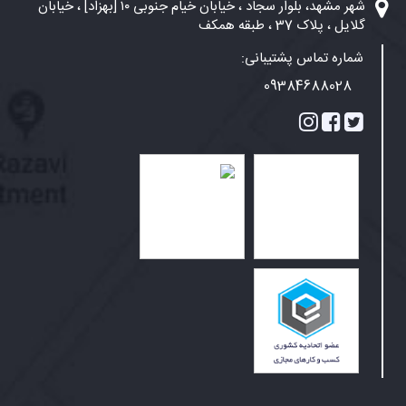
شهر مشهد، بلوار سجاد ، خیابان خیام جنوبی ۱۰ [بهزاد] ، خیابان
گلایل ، پلاک 37 ، طبقه همکف
شماره تماس پشتیبانی:
09384688028