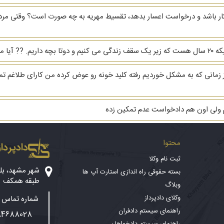
بیکار باشد و درخواست اعسار بدهد، تقسیط مهریه به چه صورت است؟ وقتی مرد
رو بگیرم؟
هریه ام ۳ دنگ خانه است از زمانی که به مشکل خوردیم رفته کلید خونه رو عوض کرده من کارا
م ولی اون هم دادخواست عدم تمکین زده
محتوا
دادپرداز
ثبت نام وکلا
بسته حقوقی راه اندازی استارت آپ ها
طبقه همکف
وبلاگ
وکلای دادپرداز
شماره تماس پ
راهنمای سیستم دادفران
84688028