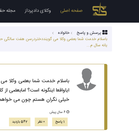
صفحه اصلی
وکلای دادپرداز
مجله حق
پرسش و پاسخ
خانواده
باسلام خدمت شما بعضی وکلا می گوینددختردرسن هفت سالگی حضانت 
یانه سال م...
باسلام خدمت شما بعضی وکلا می 
ایاواقعا اینگونه است؟ امابعضی ا
خیلی نگران هستم چون می خواهم 
6 سال پیش
1 پاسخ
0 نظر
542 بازدید