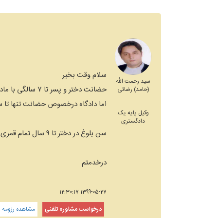
سلام وقت بخیر
سید رحمت الله
حضانت دختر و پسر تا ۷ سالگی با مادر و بعد ۷ سال با پدر هست
(حامد) رضائی
اما دادگاه درخصوص حضانت تنها تا سن 
وکیل پایه یک
دادگستری
سن بلوغ در دختر تا ۹ سال تمام قمری و پسران ۱۵ سال تمام قمری است
درخدمتم
1399-05-27 12:30:17
درخواست مشاوره تلفنی
مشاهده رزومه و