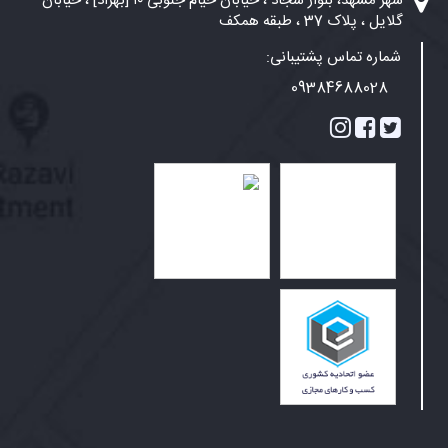
شهر مشهد، بلوار سجاد ، خیابان خیام جنوبی ۱۰ [بهزاد] ، خیابان
گلایل ، پلاک 37 ، طبقه همکف
شماره تماس پشتیبانی:
09384688028