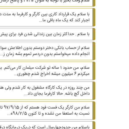
سلام.وقت بخیر با توجه به سوال #272 و پاسخ ارسال شده هزینه تنظیم قرارداد انتقال حقوق مالکیت فکری توسط مجموعه شما (دادپرداز) چقدر میشه؟
با سلام یک قرارداد کاری بین کارگر و کارفرما به مدت
اجبار کند که یک ماه باقی ما...
با سلام . حداکثر زمان بین زندانی شدن فرد برای پیش
سلام از حساب بانکی دختر دوستم بدون اطلاعش سوا
انجام داده میخواستم بدون دردسر تموم بشه زمان ز...
میکردم 6 میلیون میشه اخراج شدم چطوری...
من چند روزه در یک کارگاه مشغول به کار شدم ولی هنو
داخل گچ باشه. حالا کارفرما بجای داد...
نسبت به استعفا من نشده و تا کنون 98/2/5ه...
باسلام من حدودچهارسال است که دریک درمانگاه درقس