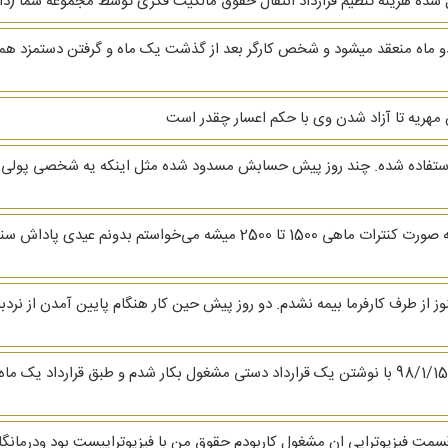
 دو ماه منعقد میشود و شخص کارگر بعد از گذشت یک ماه و گرفتن دستمزد همان م
 مهریه تا آزاد شدن وی با حکم اعسار چقدر است
ستفاده شده. چند روز پیش حسابش مسدود شده مثل اینکه یه شخصی پولی 
سلام، من حدود 1 ساله تو شرکت مبلمان کار می‌کنم. به صورت کنترات ماهی 1500
ز از طرف کارفرما بیمه نشدم. دو روز پیش حین کار هنگام پایین آمدن از نرد
سلام من کارگر یک فست فود هستم که از 97/9/15 تا98/1/15 با نوشتن یک قرارداد دستی مشغول بکار ش
مت فیزیوتراپی ان مشغول کاربودم حقوق من با فیزیوتراپیست بود ودرمانگ