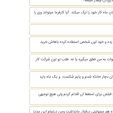
اه کار خود را ترک میکند. آیا کارفرما میتواند وی را
زده و خود اون شخص استفاده کرده باهاش خرید
 تا 2500 میشه می‌خواستم بدونم عیدی پاداش سنوات به من تعلق میگیره یا نه. طلب تو اون شرکت کار
بان دچار حادثه شدم و پایم شکست. و یک ماه باید
دم و طبق قرارداد یک ماه قبلش برای استعفا ان اقدام کردم ولی هیچ توجهی
اه هم مسولیتی درقبال مانداشت ومن درتمام این مدت