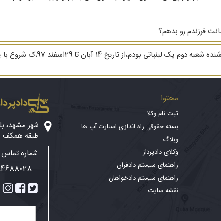
نت فرزندم رو بدهم؟
با سلام و خسته نباشید ،بنده حدود 
محتوا
دادپرداز
ثبت نام وکلا
بسته حقوقی راه اندازی استارت آپ ها
طبقه همکف
وبلاگ
وکلای دادپرداز
شماره تماس پ
راهنمای سیستم دادفران
84688028
راهنمای سیستم دادخواهان
نقشه سایت