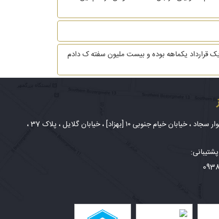
چهار ماه و نیم فروشنده شعبه دوم یک لبنیاتی بودم،از تاریخ 14 آبان تا 29اسفند 97،ک شروع با یک قرارداد یکماهه بوده و بیست ملیون سفته ک دادم
شهر مشهد، بلوار سجاد ، خیابان خیام جنوبی ۱۰ [بهزاد] ، خیابان گلایل ، پلاک 37 ،
شتیبانی:
093