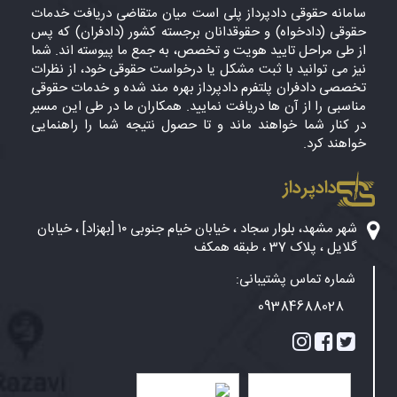
سامانه حقوقی دادپرداز پلی است میان متقاضی دریافت خدمات
حقوقی (دادخواه) و حقوقدانان برجسته کشور (دادفران) که پس
از طی مراحل تایید هویت و تخصص، به جمع ما پیوسته اند. شما
نیز می توانید با ثبت مشکل یا درخواست حقوقی خود، از نظرات
تخصصی دادفران پلتفرم دادپرداز بهره مند شده و خدمات حقوقی
مناسبی را از آن ها دریافت نمایید. همکاران ما در طی این مسیر
در کنار شما خواهند ماند و تا حصول نتیجه شما را راهنمایی
خواهند کرد.
دادپرداز
شهر مشهد، بلوار سجاد ، خیابان خیام جنوبی ۱۰ [بهزاد] ، خیابان
گلایل ، پلاک 37 ، طبقه همکف
شماره تماس پشتیبانی:
09384688028