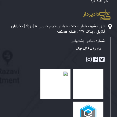
خواهند کرد.
دادپرداز
شهر مشهد، بلوار سجاد ، خیابان خیام جنوبی ۱۰ [بهزاد] ، خیابان
گلایل ، پلاک 37 ، طبقه همکف
شماره تماس پشتیبانی:
09384688028