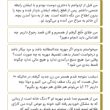
من قبل از ازدواجم با دختری دوست بودم و با ایشان رابطه
جنسی داشتم. پس از قطع رابطه، ایشان باردار شده و بچه را
بدون اطلاع من نگه داشته است. بعد از به دنیا آمدن بچه،
آن خانم به سراغ من آمده و می‌گوید تو...
من طلاق خُلع گرفتم از همسرم و الان قصد رجوع داریم. چه
اقداماتی باید انجام دهیم؟
میخواستم بدونم اگر مهریه عندالمطالبه باشد و مرد بیکار باشد
و درخواست اعسار بدهد، تقسیط مهریه به چه صورت است؟
وقتی مرد هیچ منبع درآمدی ندارد و هیچ مالی ندارد چگونه
قسط بندی می شود؟
دیشب متوجه شدم همسر من زن جدید گرفته، در حالیکه ۲۰
سال هست که زیر یک سقف زندگی می کنیم و دوتا بچه
داریم. ?? آیا می‌تونم هم طلاق هم مهریه رو بگیرم؟
من از همسرم جدا شدم مهریه ام ۳ دنگ خانه است از زمانی
که به مشکل خوردیم رفته کلید خونه رو عوض کرده من کارای
طلاغم تموم شده الان میتونم برم خونه رو پلمپ کنم که