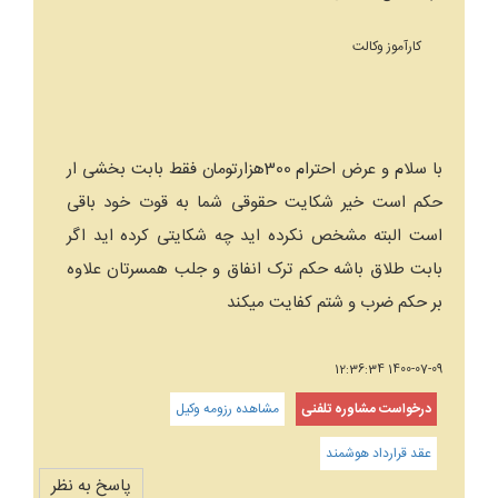
کارآموز وکالت
با سلام و عرض احترام 300هزارتومان فقط بابت بخشی ار
حکم است خیر شکایت حقوقی شما به قوت خود باقی
است البته مشخص نکرده اید چه شکایتی کرده اید اگر
بابت طلاق باشه حکم ترک انفاق و جلب همسرتان علاوه
بر حکم ضرب و شتم کفایت میکند
1400-07-09 12:36:34
درخواست مشاوره تلفنی
مشاهده رزومه وکیل
عقد قرارداد هوشمند
پاسخ به نظر