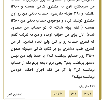
من میریختن، الان یه مشتری شاکی هست و ۱۲۸۰۰
طلبشه و ۳۸۱ هزینه دادرسی،. حساب بانکی من رو اون
مشتری توقیف کرده و موجودی حساب بانکی من ۱۲۵۰۰
هست ( اینم پوله شرکته که تو حساب من مسدود
شده). الان برای من اجرائیه اومده و من به شرکت گفتم
که کسری حساب رو پر کنن ولی انجام ندادن، اگر من
کسری طلب مشتری رو پر نکنم، شاکی میتونه همون
۱۲۵۰۰ رو‌از حسابم برداشت کنه؟ یا حتما باید من بهش
دستور برداشت بدم؟ یعنی برم لایحه بزنم بگم از حساب
برداشت کن؟ یا اگر من نگم اجرای احکام خودش
برداشت میکنه؟
4 سال پیش
1 پاسخ
1 نظر
900 بازدید
نوشتن نظر