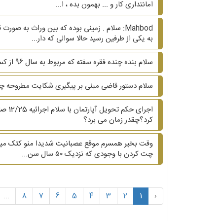
امانتداری کار و ... بهمون بده ، ا...
Mahbod: سلام . زمینی بوده که بین وراث به
به یکی از طرفین رسید حالا سوالی که دار...
سلام بنده چنده فقره سفته که مربوط به سال 96 از کسی دارم که هنوز زندان منم هنوز برگشت نزدم اگه با تاریخ سال 96سفته رو برگشت بزنم وصول میشه مبلغ سفته 30میلیون تومان
سلام دستور قاضی مبنی بر پیگیری شکایت مطروحه 
کرد؟چقدر زمان می برد؟
وقت بخیر همسرم موقع عصبانیت شدیدا منو کتک میزنه 
چت کردن با وجودی که نزدیک ۵۰ سال سن...
...
8
7
6
5
4
3
2
1
‹