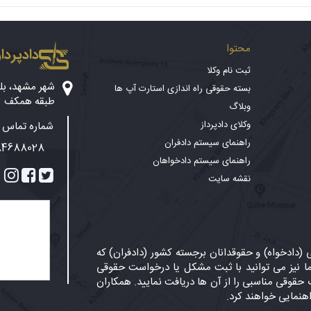
محتوا
دادپرداز
ثبت نام وکلا
بسته حقوقی راه اندازی استارت آپ ها
طبقه همکف
وبلاگ
وکلای دادپرداز
شماره تماس پ
راهنمای سیستم دادفران
84688028
راهنمای سیستم دادخواهان
نقشه سایت
دادخواه) و حقوقدانان برجسته کشور (دادفران) که
 نیز می توانید با ثبت مشکل یا درخواست حقوقی
حقوقی مناسبی را از آن ها دریافت نمایید. همکاران
اهنمایی خواهند کرد.