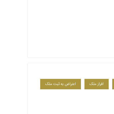
افراز ملک
اعتراض به ثبت ملک