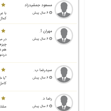
مسعود جمشیدزاد
6 سال پیش
با ع
کمال
مهران آ.
6 سال پیش
در م
چیزها
هم در
دردم
سیدرضا ب.
6 سال پیش
کامل
رضا د.
6 سال پیش
مشاور