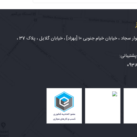
شهر مشهد، بلوار سجاد ، خیابان خیام جنوبی ۱۰ [بهزاد] ، خیابان گلایل ، پلاک 37 ،
شتیبانی:
093