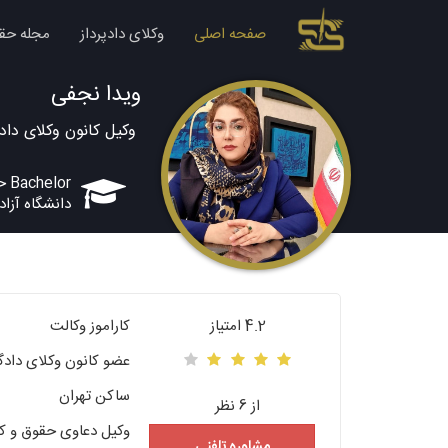
صفحه اصلی
وکلای دادپرداز
مجله حق
ویدا نجفی
وکیل کانون وکلای داد
Bachelor حقوق
دانشگاه آزاد
4.2 امتیاز
کاراموز وکالت
عضو کانون وکلای دادگ
ساکن تهران
از 6 نظر
وکیل دعاوی حقوق و ک
مشاوره تلفنی