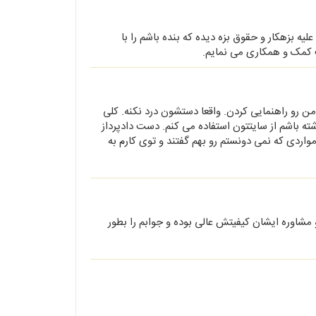
 بزهکار و حقوق بزه دیده که بنده باشم را با
ت کمک و همکاری می نمایم.
 رو راهنمایی کردن. واقعا دستشون درد نکنه. کلی
اشته باشم از سایتتون استفاده می کنم. دست دادپرداز
مواردی که نمی دونستم رو بهم گفتند و توی کارم به
خانم ویدا نجفی مشاوره تلفنی داشتم در مورد ترک انفاق در تاریخ 10/3/1399 و مشاوره ایشان کیفیتش عالی بوده و جوابم را بطور