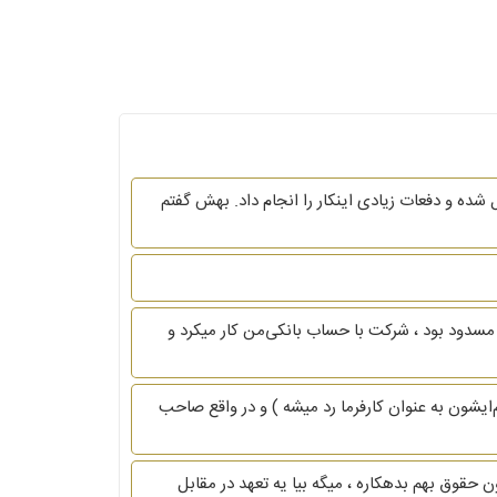
 شده و دفعات زیادی اینکار را انجام داد. بهش گفتم
مسدود بود ، شرکت با حساب بانکی‌من کار میکرد و
سم‌ایشون به عنوان کارفرما رد میشه ) و در واقع صاحب
شرکتی حسابدار بودم ، و قرارداد کتبی نداشتم ، الان شش ماه هست که از شرکت اومدم بیرون ، کارفرما 30 میلیون حقوق بهم بدهکاره ، میگه بیا یه تعهد در مقابل