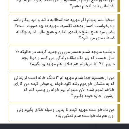
من طلاق خُلع گرفتم از همسرم و الان قصد رجوع داریم. چه
اقداماتی باید انجام دهیم؟
میخواستم بدونم اگر مهریه عندالمطالبه باشد و مرد بیکار باشد
و درخواست اعسار بدهد، تقسیط مهریه به چه صورت است؟
وقتی مرد هیچ منبع درآمدی ندارد و هیچ مالی ندارد چگونه
قسط بندی می شود؟
دیشب متوجه شدم همسر من زن جدید گرفته، در حالیکه ۲۰
سال هست که زیر یک سقف زندگی می کنیم و دوتا بچه
داریم. ?? آیا می‌تونم هم طلاق هم مهریه رو بگیرم؟
من از همسرم جدا شدم مهریه ام ۳ دنگ خانه است از زمانی
که به مشکل خوردیم رفته کلید خونه رو عوض کرده من کارای
طلاغم تموم شده الان میتونم برم خونه رو پلمپ کنم که
ازشون اجاره خونه بگیرم ؟
من دادخواست مهریه کردم تا بدین وسیله طلاق بگیرم ولی
اون هم دادخواست عدم تمکین زده