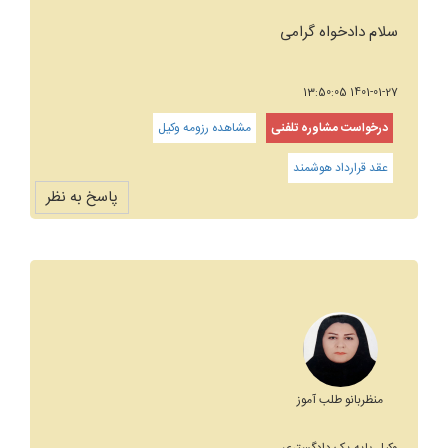
سلام دادخواه گرامی
1401-01-27 13:50:05
درخواست مشاوره تلفنی
مشاهده رزومه وکیل
عقد قرارداد هوشمند
پاسخ به نظر
منظربانو طلب آموز