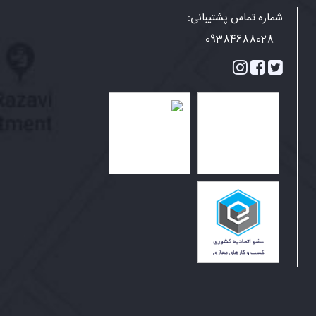
شماره تماس پشتیبانی:
09384688028