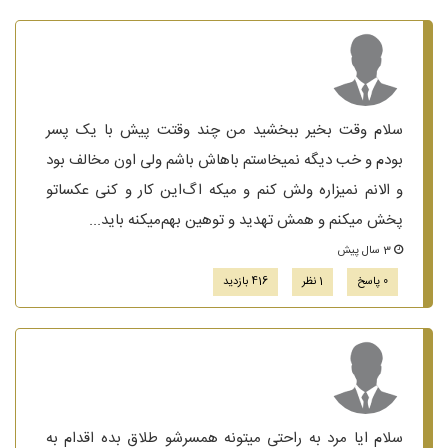
سلام وقت بخیر ببخشید من چند وقتت پیش با یک پسر
بودم و خب دیگه نمیخاستم باهاش باشم ولی اون مخالف بود
و الانم نمیزاره ولش کنم و میکه اگ‌این کار و کنی عکساتو
پخش میکنم و همش تهدید و توهین بهم‌میکنه باید...
3 سال پیش
0 پاسخ
1 نظر
416 بازدید
سلام ایا مرد به راحتی میتونه همسرشو طلاق بده اقدام به