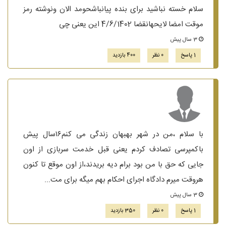
سلام خسته نباشید برای بنده پیانباشحومد الان ونوشته رمز
موقت امضا لایحهانقضا 4/6/1402 این یعنی چی
3 سال پیش
1 پاسخ
0 نظر
400 بازدید
با سلام ،من در شهر بهبهان زندگی می کنم۱۶سال پیش
باکمپرسی تصادف کردم یعنی قبل خدمت سربازی از اون
جایی که حق با من بود برام دیه بریدند،از اون موقع تا کنون
هروقت میرم دادگاه اجرای احکام بهم میگه برای مت...
3 سال پیش
1 پاسخ
0 نظر
350 بازدید