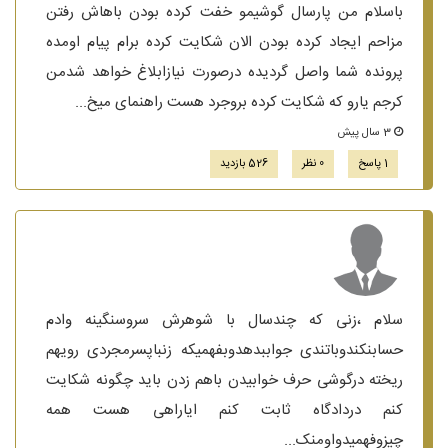
باسلام من پارسال گوشیمو خفت کرده بودن باهاش رفتن
مزاحم ایجاد کرده بودن الان شکایت کرده برام پیام اومده
پرونده شما واصل گردیده درصورت نیازابلاغ خواهد شدمن
کرجم یارو که شکایت کرده بروجرد هست راهنمای میخ...
3 سال پیش
1 پاسخ
0 نظر
526 بازدید
سلام ،زنی که چندسال با شوهرش سروسنگینه وادم
حسابنکندوباتندی جواببدهدوبفهمیکه زنباپسرمجردی رویهم
ریخته درگوشی حرف خوابیدن باهم زدن باید چگونه شکایت
کنم دردادگاه ثابت کنم ایاراهی هست همه
چیزوفهمیدواومنک...