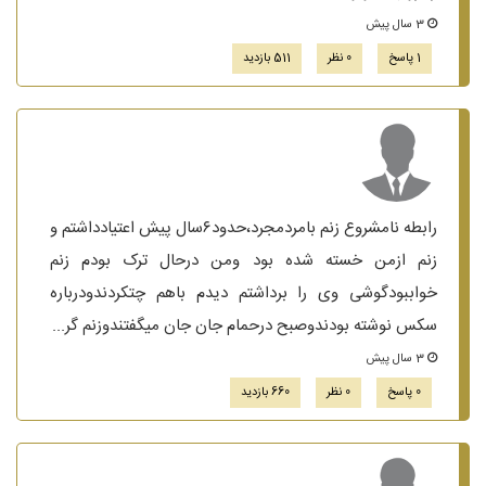
3 سال پیش
1 پاسخ
0 نظر
511 بازدید
رابطه نامشروع زنم بامردمجرد،حدود۶سال پیش اعتیادداشتم و
زنم ازمن خسته شده بود ومن درحال ترک بودم زنم
خواببودگوشی وی را برداشتم دیدم باهم چتکردندودرباره
سکس نوشته بودندوصبح درحمام جان جان میگفتندوزنم گر...
3 سال پیش
0 پاسخ
0 نظر
660 بازدید