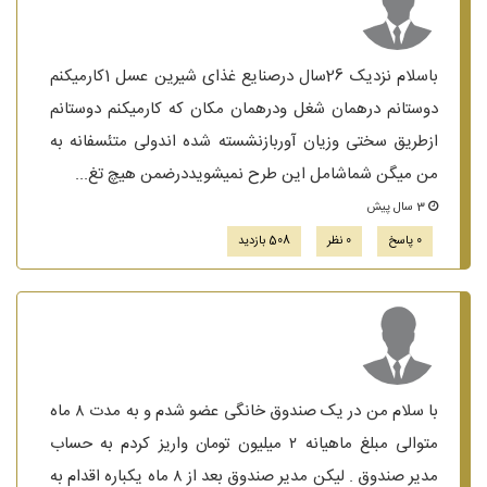
باسلام نزدیک 26سال درصنایع غذای شیرین عسل 1کارمیکنم
دوستانم درهمان شغل ودرهمان مکان که کارمیکنم دوستانم
ازطریق سختی وزیان آوربازنشسته شده اندولی متئسفانه به
من میگن شماشامل این طرح نمیشویددرضمن هیچ تغ...
3 سال پیش
0 پاسخ
0 نظر
508 بازدید
با سلام من در یک صندوق خانگی عضو شدم و به مدت ۸ ماه
متوالی مبلغ ماهیانه ۲ میلیون تومان واریز کردم به حساب
مدیر صندوق . لیکن مدیر صندوق بعد از ۸ ماه یکباره اقدام به