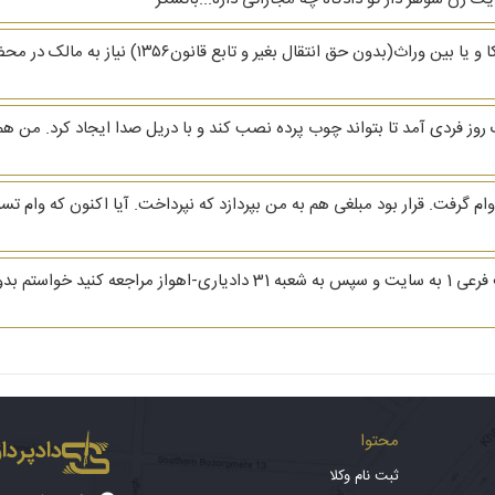
.سلام.اگر برای تنظیم سند سرقفلی(اجاره نامه)بین شرک
ک روز فردی آمد تا بتواند چوب پرده نصب کند و با دریل صدا ایجاد کرد. من 
م گرفت. قرار بود مبلغی هم به من بپردازد که نپرداخت. آیا اکنون که وام تس
در مورد پرونده شماره 9809986334500319 با ردیف فرعی 1 به سایت و سپس به 
محتوا
دادپرداز
ثبت نام وکلا