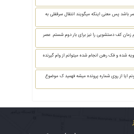
ا و یا بین وراث(بدون حق انتقال بغیر و تابع قانون۱۳۵۶) نیاز به مالک در محضر باشد پس معنی اینکه میگویند انتقال سرقفلی به
هم زمان کف دستشویی را نیز برای بار دوم شستم. عصر
ویه شده و فک رهن انجام شده میتوانم از وام گیرنده
شعبه 31 دادیاری-اهواز مراجعه کنید خواستم بدونم ایا از روی شماره‌ پرونده میشه فهمید ک موضوع