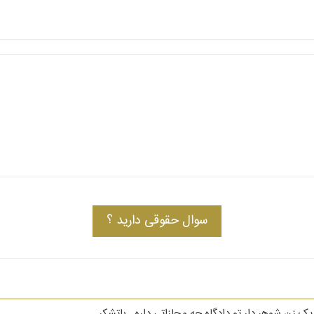
سوال حقوقی دارید ؟
 زن شوهر دار تو دادگاه چه مجازاتی داره...باتشکر