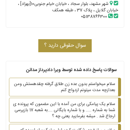
شهر مشهد، بلوار سجاد ، خیابان خیام جنوبی10[بهزاد] ،
خیابان گلایل ، پلاک 37 ، طبقه همکف
۰5138766300
سوال حقوقی دارید ؟
سوالات پاسخ داده شده توسط ویرا دادپرداز مدائن
سلام میخواستم بدون عده زن طلاق گرفته چقدهستش ومن
بعدازچه مدت میتونم ازدواج کنم
سلام یک پیامکی برای من آمده با این مضمون که پرونده ی
شما به شماره ..... و با شماره بایگانی ....به شعبه 17 بازپرسی
ارجاع شد . میشه بفرمایید یعنی چه ؟