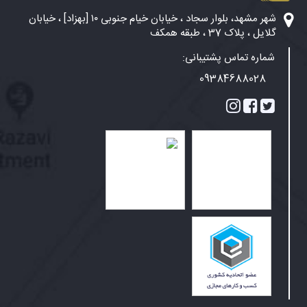
شهر مشهد، بلوار سجاد ، خیابان خیام جنوبی ۱۰ [بهزاد] ، خیابان
گلایل ، پلاک 37 ، طبقه همکف
شماره تماس پشتیبانی:
09384688028