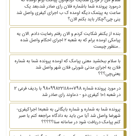
سلام من از فردی شکایت کردم،اول پیامک برام اومده که
درمورد پرونده شما باشماره فلان رای صادر شد،بعد یک
ساعت یه پیتمک دیگه اومده ک ب اجرای کیفری واصل شد
ینی چی؟چکار باید بکنم الان؟
بنده از یکنفر شکایت کردم و الان رفتم رضایت دادم .الان یه
پیامکی اومده برام که به شعبه ۲ اجرای احکام واصل شده
..منظور چیست
با سلام ببخشید معنی پیامک که اومده پرونده شما به شماره
فلان به اجرای مدنی شورتی فلان شهر واصل شد
یعنی‌چی؟؟؟
در مورد پرونده شماره 9809982211800798 با ردیف فرعی 2
در شعبه 101 کیفری دو - دماوند رای صادر شد
پرونده شما به شماره و شماره بایگانی به شعبه1 اجراکیفری-
شهرضا واصل شد آیا من باید به دادگاه مراجعه کنم یا صبر
کنم پیامک دریافت شود در سامانه سنا؟؟؟؟؟