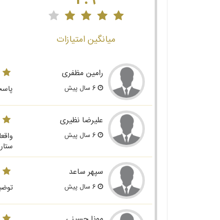
4.9
میانگین امتیازات
رامین مظفری
6 سال پیش
پاسخ
علیرضا نظیری
6 سال پیش
واقع
ستار
سپهر ساعد
6 سال پیش
توضی
مونا حسینی