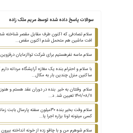
سوالات پاسخ داده شده توسط مریم ملک زاده
افت ماشین هم متحمل شدم اکنون مقص...
سلام.ماسه نفرهستیم برای شرکت تواازمایان درقزوین به عنوان ارماتوربند۵۰روزکارکردیم.باماقراردادنبسته اندمارو۵شنبه ۱۷-۶-۱۴۰۱اخراج 
با سلام و احترام.بنده یک مغازه آرایشگاه مردانه دا
ساکنین منزل چندین بار به مکال...
۱۴۰۱/۰۸/۱۱ تعیین شد. د...
سلام وقت بخیر بنده ۳۰میلون سفته 
کسی میتونه اونا بزاره اجرا یا...
سلام شوهرم من و با چاقو زده از خونه انداخته بیرون 