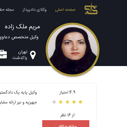
صفحه اصلی
وکلای دادپرداز
مجله حق
مریم ملک زاده
وکیل متخصص دعاوی خا
تهران
پاکدشت
4.9 امتیاز
جهیزیه و نیز ارائه مشا
از 16 نظر
مشاوره تلفنی