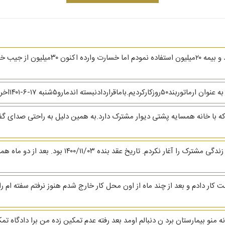
سلام تصادفی که اکنون طرف مقابل مقصر شناخ
کردن زورمیگن به ماپول نمیدن ماروراهنمایی کنید
رم که با خانه همسایه پشتی دیوار مشترک دارد.به همین دلیل به راحتی صدای گ
سلام. وقتتان به خیر. بنده در دوران عقد هستم و هنوز ز
پارسال بابت زمانت کار دادم و بعد از چند ماه از اون محل کار خارج شدم هنوز نرفتم سفته
نه منو بیمارستان برد ن دنبالم اومد بعد رفته عدم تمکین زده من برا دادگاه 