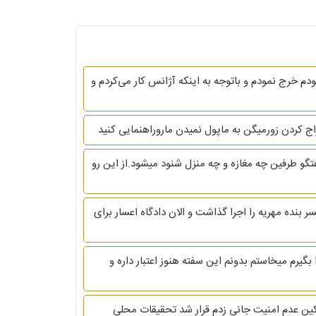
ته شد و بیمه ۲۰میلیون استفاده نمودم اما خسارت وارده اکنون ۳۰میلیون از جیب خودم خرج نمودم و باتوجه به اینکه آژانس کار می‌کردم و
فتگو طرفین چه مغازه و چه منزل شنود میشود.از این رو
ندگی مشترک را آغار نکردم. تاریخ عقد بنده ۱۴۰۰/۱۱/۰۳ بود. بعد از دو ماه همسر بنده مهریه را اجرا گذاشت و الان دادگاه اعسار برای
 ام را بگیرم میخاستم بدونم این سفته هنوز اعتبار داره و
تمکین عدم امنیت جانی زدم قرار شد تحقیقات محلی