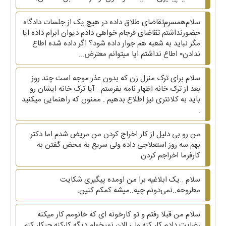
سلام‌همسرم‌تقاضای طلاق داده در هیچ یک از جلسات دادگاه
حضورنداشتم تقاضای فرجام خواهی دادم دیوان ابرام داده ایا
مگر نباید به شعبه هم جوار داده شود؟ اگر داده شده اطاع
ندادن۰ اطاع نداشتم ایا میتوانم معترض...
سلام برای ترک منزل زن که بدون عذر موجه است چند روز
بعد از ترک خانه اظهار نامه بفرستم . آیا ترک خانه ایشان رو
باید به کلانتری نیز اطلاع بدهیم . ممنون که راهنمایی میکنید
.
من رو بی دلیل از کار اخراج کردن من مریض شدم اما دکتر
بهم سه روز استعلاجی داده ولی سریع به محض گفتن به
کارفرما اخراجم کردن
سلام ..یک ابلاغیه برا من اومده پیگیری شکایت
مطروحه..نمی‌دونم چیه..میشه کمکم کنین.
سلام من قبلا رفتم و تو کارخونه ای که خانومم کار میکنه
رضایت دادم کار کنه ولی الان نمیخوام دیگه کارکنه چیکار کنم