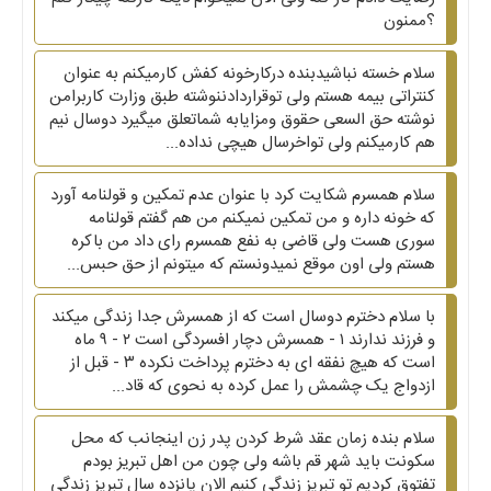
؟ممنون
سلام خسته نباشیدبنده درکارخونه کفش کارمیکنم به عنوان
کنتراتی بیمه هستم ولی توقراردادننوشته طبق وزارت کاربرامن
نوشته حق السعی حقوق ومزایابه شماتعلق میگیرد دوسال نیم
هم کارمیکنم ولی تواخرسال هیچی نداده...
سلام همسرم شکایت کرد با عنوان عدم تمکین و قولنامه آورد
که خونه داره و من تمکین نمیکنم من هم گفتم قولنامه
سوری هست ولی قاضی به نفع همسرم رای داد من باکره
هستم ولی اون موقع نمیدونستم که میتونم از حق حبس...
با سلام دخترم دوسال است که از همسرش جدا زندگی میکند
و فرزند ندارند ۱ - همسرش دچار افسردگی است ۲ - ۹ ماه
است که هیچ نفقه ای به دخترم پرداخت نکرده ۳ - قبل از
ازدواج یک چشمش را عمل کرده به نحوی که قاد...
سلام بنده زمان عقد شرط کردن پدر زن اینجانب که محل
سکونت باید شهر قم باشه ولی چون من اهل تبریز بودم
تفتوق کردیم تو تبریز زندگی کنیم الان پانزده سال تبریز زندگی