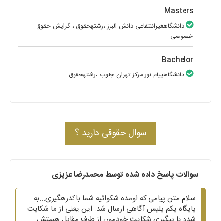
Masters
دانشگاهغیراننتفاعی دانش البرز
،رشتهحقوق
، گرایش حقوق
خصوصی
Bachelor
دانشگاهپیام نور مرکز تهران جنوب
،رشتهحقوق
سوال حقوقی دارید ؟
سوالات پاسخ داده شده توسط محمدرضا عزیزی
سلام متن پیامی که اومده شکوائیه شما باکدرهگیری...به
پایگاه یکم پلیس آگاهی ارسال شد. این یعنی از ما شکایت
شده یا پیگیری شکایت خودمون از طرف مقابل هستش.