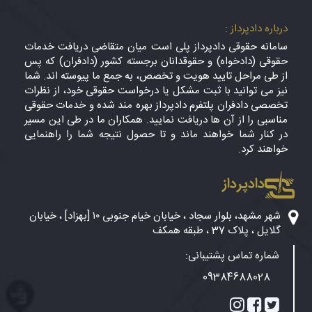
درباره دادپرداز :
سامانه حقوقی دادپرداز پلی است میان متقاضی دریافت خدمات
حقوقی (دادخواه) و حقوقدانان برجسته کشور (دادفران) که پس
از طی مراحل تایید هویت و تخصص، به جمع ما پیوسته اند. شما
نیز می توانید با ثبت مشکل یا درخواست حقوقی خود، از نظرات
تخصصی دادفران پلتفرم دادپرداز بهره مند شده و خدمات حقوقی
مناسبی را از آن ها دریافت نمایید. همکاران ما در طی این مسیر
در کنار شما خواهند ماند و تا حصول نتیجه شما را راهنمایی
خواهند کرد.
دادپرداز
شهر مشهد، بلوار سجاد ، خیابان خیام جنوبی ۱۰ [بهزاد] ، خیابان
گلایل ، پلاک 37 ، طبقه همکف
شماره تماس پشتیبانی:
09384688028