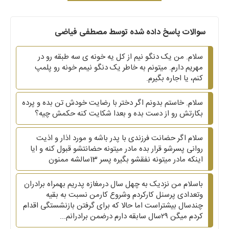
سوالات پاسخ داده شده توسط مصطفی فیاضی
سلام. من یک دنگو نیم از کل یه خونه ی سه طبقه رو در
مهریم دارم. میتونم به خاطر یک دنگو نیمم خونه رو پلمپ
کنم، یا اجاره بگیرم.
سلام. خاستم بدونم اگر دختر با رضایت خودش تن بده و پرده
بکارتش رو از دست بده و بعدا شکایت کنه حکمش چیه؟
سلام اگر حضانت فرزندی با پدر باشه و مورد اذار و اذیت
روانی پسرشو قرار بده مادر میتونه حضانتشو قبول کنه و ایا
اینکه مادر میتونه نفقشو بگیره پسر 13سالشه ممنون
باسلام من نزدیک به چهل سال درمغازه پدریم بهمراه برادران
وتعدادی پرسنل کارکردم وشروع کارمن نسبت به بقیه
چندسال بیشتراست اما حالا که برای گرفتن بازنشستگی اقدام
کردم میگن ۲۹سال سابقه دارم درضمن برادرانم...