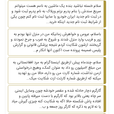
سلام خسته نباشید بنده یک ماشین به نامم هست میتوانم
سریع سندش را بنام پدرم بزنم وپلاک به نام پدرم ثبت شود و
در ثبت نام جدید ایران خودرو یا سایپا ثبت نام کنم چون یکی
از شرایط ثبت نام جدید اینکه خرید...
باسلام، عروس و خواهرش زمانیکه من در منزل تنها بودم به
زور و فریب وارد منزل شدند و شروع به ضرب و جرح نمودند و
گریختند ازشون شکایت کردم نتیجه پزشکی قانونی و گزارش
پلیس ضمیمه پرونده ست اکنون انها انکار م...
سلام، چندماه پیش ازطریق اینستاگرام به مرد افغانستانی به
من مبلغ 2میلیون رو داد به عنوان کمک، وهیچ درخواستی
ازمن نداشت، شماره کارت من رو داره، حالا من رو تهدید
میکنه که ازطریق شماره کارتت ازت شکایت میک...
گارگرم دچار حادثه شده و مقصر خودشه چون وسایل ایمنی
سر چاه یعنی بالابر بود که کارگرم با دست میرفته پایین و
افتاده پاش شکسته حالا اگه به شکایت کنه چیزی گیرش میاد
یا نه لازم به ذکره که کارگر روز جمعه و ب...