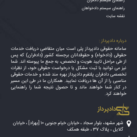
راهنمای سیستم دادفران
راهنمای سیستم دادخواهان
نقشه سایت
درباره دادپرداز :
سامانه حقوقی دادپرداز پلی است میان متقاضی دریافت خدمات
حقوقی (دادخواه) و حقوقدانان برجسته کشور (دادفران) که پس
از طی مراحل تایید هویت و تخصص، به جمع ما پیوسته اند. شما
نیز می توانید با ثبت مشکل یا درخواست حقوقی خود، از نظرات
تخصصی دادفران پلتفرم دادپرداز بهره مند شده و خدمات حقوقی
مناسبی را از آن ها دریافت نمایید. همکاران ما در طی این مسیر
در کنار شما خواهند ماند و تا حصول نتیجه شما را راهنمایی
خواهند کرد.
دادپرداز
شهر مشهد، بلوار سجاد ، خیابان خیام جنوبی ۱۰ [بهزاد] ، خیابان
گلایل ، پلاک 37 ، طبقه همکف