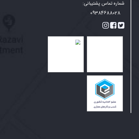
شماره تماس پشتیبانی:
09384688028