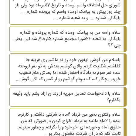
شورای حل اختلاف واسم اومده و تاریخ 17تیرماه بود ولی باز
چند روز پیش یه پیامک اومده واسم که پرونده شماره ....
بایگانی شماره .... و به شعبه شماره ....
سلام واسه من به پیامک اومده که شماره پرونده و شماره
بایگانی به شعبه 26شورا مجتمع شماره 5ارجاع شد این یعنی
چی ؟؟
باسلام من گوشی ایفون خود رو تو ماشین ی غریبه جا
کذاشتم شکایت کردم والان گوشیم بعدش به ثو نفر فروخته
سده.نفر سوم به دادگاه احضار شده.اما بعدش منع تعقیب
خوردن.چکار کنم ک بتونم گوشیم رو از کسی ک الان گوش...
سلام.با دادخواست تعدیل مهریه از زندان ازاد بشم باید وثیقه
بگذارم؟
سلام وقتتون بخیر من قرداد 6ماه با شرکتی داشتم و کارفرما
بنده را 2ماه مانده به قرداد اخراج کردن در صورتی که من
حقوق 1ماه و خورده ای اخر خودم را نگرفتم و چطور میتونم
ثابت کنم که در ان شرکت مشغول بکار بو...