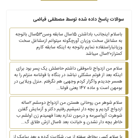
سوالات پاسخ داده شده توسط مصطفی فیاضی
باسلام اینجانب باداشتن 15سال سابقه وسن53سال باتوجه
به مشاغل سخت وزیان آورچگونه میتوانم ازمشاغل سخت
وزیانباراستفاده نمایم باتوجه به اینکه سابقه کارم
کمتراز20سال میباشد
سلام من ازدواج ناموفقی داشتم حاصلش یک پسر بود برای
اینکه بعد از فوتم مشکلی نباشد در بنگاه با قولنامه منزلم را به
همسر جدیدم واگزار کردم وجهیی هم نگرفتم .منزل ویلایی در
بومهن است و ماده ۱۴۷ یعنی قولنا...
سلام شوهر من روحانی هستن.من ازدواج دومشم.۲ساله
ازدواج کردیم و بچه دار نمیشیم.رفتیم دکتر و آزمایش گفتن
شوهرت آزواسپرمه و درمون نداره.بعدا فهمیدم زن اولشم ب
خاطر بچه دار نشدن و خیانت بعد ۵سال ازش طلاق گ...
با سلام کسی بخاطر سفته از من شکایت کرده و بعد پیامک از