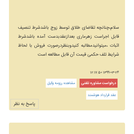
سلام،چنانچه تقاضای طلاق توسط زوج باشدشرط تنصیف
قابل اجراست زهرماری بعدازعقدبدست آمده باشدشرط
اثبات ،میتوانیدمطالبه کنیدوبنظردرصورت فروش با لحاظ
شرایط تلف حکمی قیمت آن قابل مطالعه است
1399-03-24 12:17:50
درخواست مشاوره تلفنی
مشاهده رزومه وکیل
عقد قرارداد هوشمند
پاسخ به نظر