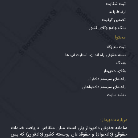
ثبت شکایت
ارتباط با ما
تضمین کیفیت
بانک جامع وکلای کشور
محتوا
ثبت نام وکلا
بسته حقوقی راه اندازی استارت آپ ها
وبلاگ
وکلای دادپرداز
راهنمای سیستم دادفران
راهنمای سیستم دادخواهان
نقشه سایت
درباره دادپرداز :
سامانه حقوقی دادپرداز پلی است میان متقاضی دریافت خدمات
حقوقی (دادخواه) و حقوقدانان برجسته کشور (دادفران) که پس