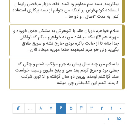
بیکاریمه. بیمه منم مداوم رد شده. فقط دوبار مرخصی زایمان
استفاده کردم.فرض بر اینکه من بتوانم از بیمه بیکاری استفاده
کنم. به مدت 3سال . و دو سا...
سلام.خواهرم دوران عقد با شوهرش به مشکل جدی خورده و
مهریه هم 114سکه میباشد من به خواهرم میگم که توافقی
جدا بشه تا از حالت باکره بودن خارج نشه و سریع طلاق
بگیرید ولی خواهرم نمیفهمه حتما مهریه میخاد الان...
با سلام من چند سال پیش یه جرم مرتکب شدم و چکی که
جعلی بود و خرج کردم بعد سی و پنج ملیون وسیقه خواست
سند گزاشتم اومدم بیرون دو سال گزشته و الا توی شرکت
کارمند شدم این تکلیفش چی میشه
14
...
8
7
6
5
4
3
2
1
‹
›
15