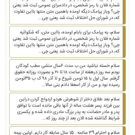
شماره فلان با رمز شخصی، در دادسرای عمومی ثبت شد یعنی
چی؟ وباز پیامک دیگه اومده باهمین متن منتها بااین تفاوت
که، در شورای حل اختلاف ثبت شد یعنی چی...
سلام، یه پیامک برای بابام اومده، بااین متن، که شکوائیه
شماره فلان با رمز شخصی، در دادسرای عمومی ثبت شد یعنی
چی؟ وباز پیامک دیگه اومده باهمین متن منتها بااین تفاوت
که، در شورای حل اختلاف ثبت شد یعنی چی...
سلام خسته نباشید من ب مدت ۶سال منشی مطب کودکان
بودم سه روز درهفته از ساعت ۱۸ تا ۲۰ و بصورت روزانه حقوق
گرفتم. سال اول با ۱۵ تومن شروع و تا آذر ۹۸ ک ب ۳۵تومن
رسیده بود و من از کار اسعفا دادم.ینی سالا...
سلام بعد طلاق دختر از شوهرش هردو ازدواج کردن دراین
بین فرزند پسر هشت ساله از آنها باقی مانده است با توافق
پدر و مادر حضانت به پدر بزرگ مادری داده شده و یکسری
شرایط گذاشته شده الان بعد از چند روز که...
سلام و احترام.39 سالمه . 15 سال سابقه کار دارم .اولین بیمه