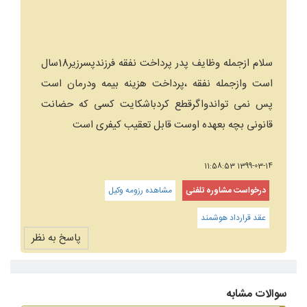
سلام ازجمله وظایف پدر پرداخت نفقه فرزندپسرزیر18سال
است وازجمله نفقه ،پرداخت هزینه بیمه ودرمان است
پس نمی تواندواگرقطع کردباشکایت کسی که حضانت
قانونی بچه بعهده اوست قابل تعقیب کیفری است
1399-03-14 11:58:53
درخواست مشاوره تلفنی
مشاهده رزومه وکیل
عقد قرارداد هوشمند
پاسخ به نظر
سوالات مشابه