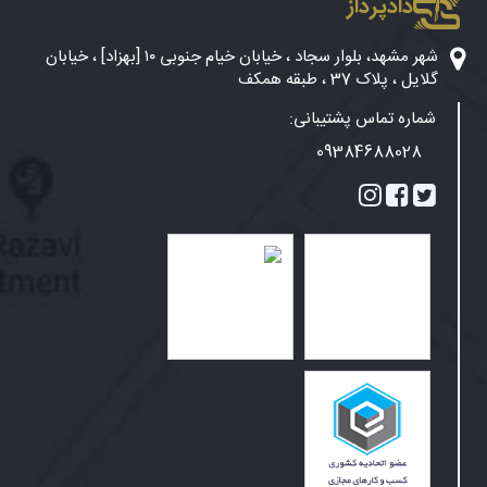
دادپرداز
شهر مشهد، بلوار سجاد ، خیابان خیام جنوبی ۱۰ [بهزاد] ، خیابان
گلایل ، پلاک 37 ، طبقه همکف
شماره تماس پشتیبانی:
09384688028