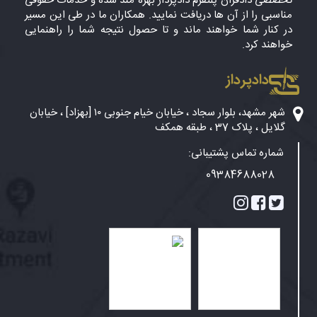
تخصصی دادفران پلتفرم دادپرداز بهره مند شده و خدمات حقوقی
مناسبی را از آن ها دریافت نمایید. همکاران ما در طی این مسیر
در کنار شما خواهند ماند و تا حصول نتیجه شما را راهنمایی
خواهند کرد.
دادپرداز
شهر مشهد، بلوار سجاد ، خیابان خیام جنوبی ۱۰ [بهزاد] ، خیابان
گلایل ، پلاک 37 ، طبقه همکف
شماره تماس پشتیبانی:
09384688028