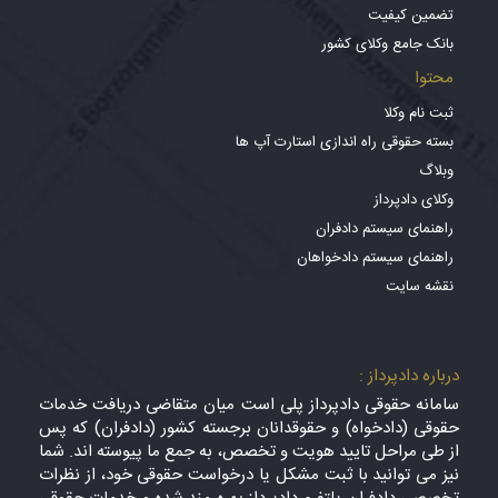
تضمین کیفیت
بانک جامع وکلای کشور
محتوا
ثبت نام وکلا
بسته حقوقی راه اندازی استارت آپ ها
وبلاگ
وکلای دادپرداز
راهنمای سیستم دادفران
راهنمای سیستم دادخواهان
نقشه سایت
درباره دادپرداز :
سامانه حقوقی دادپرداز پلی است میان متقاضی دریافت خدمات
حقوقی (دادخواه) و حقوقدانان برجسته کشور (دادفران) که پس
از طی مراحل تایید هویت و تخصص، به جمع ما پیوسته اند. شما
نیز می توانید با ثبت مشکل یا درخواست حقوقی خود، از نظرات