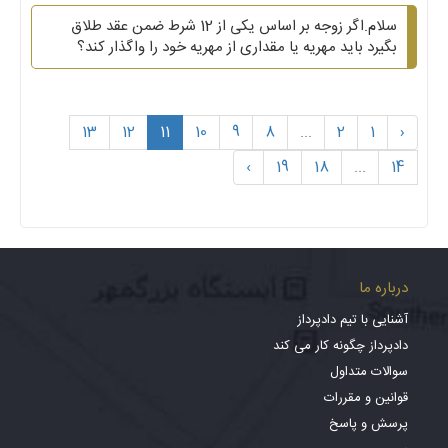
سلام.اگر زوجه بر اساس یکی از 12 شرط ضمن عقد طلاق
بگیرد باید مهریه یا مقداری از مهریه خود را واگذار کند؟
13
12
11
10
9
8
...
2
1
‹
›
19
18
...
14
درباره ما
آشنایی با تیم دادپرداز
دادپرداز چگونه کار می کند
سوالات متداول
قوانین و مقررات
پرسش و پاسخ