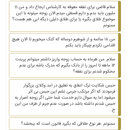
سلام.قاضی برای نفقه معوقه به کارشناس ارجاع داد و من 11
ملیون باید بدم.و دارم قسطی میدم.الان زوجه میتونه با این
موضوع طلاق بگیره یا برای طلاق دلیلی دیگه ایی هم هست؟
ممنونم
من ۱۸ سالمه و از شوهرم دوساله که کتک میخورم تا الان هیچ
اقدامی نکردم چیکار باید بکنم
سلام. من هرماه به حساب زوجه واریز داشتم میتوانم پرینت
12 ماهه تا امروز را از بانک بگیرم که مدرک باشه برای عدم
محکوم شدنم برای نفقه؟
حبس شکایت ترک انفاق به تعلیق در امد.وکلای بزرگوار
فرمودند که اگر مرتکب جرمی نشم این حبس بی اثر
میشود.اما یه سوال دارم خدمت شما حتی اگر زوجه اصرار به
حبس شدنم داشته باشد در صورت عدم جرم از طرف من این
ح...
ممنونم .هر نوع طلاقی که بگیرد قانون است که ببخشد؟