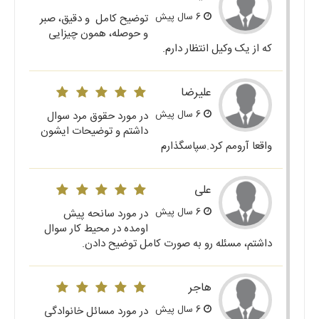
6 سال پیش
توضیح کامل و دقیق، صبر
و حوصله، همون چیزایی
که از یک وکیل انتظار دارم.
علیرضا
6 سال پیش
در مورد حقوق مرد سوال
داشتم و توضیحات ایشون
واقعا آرومم کرد.سپاسگذارم
علی
6 سال پیش
در مورد سانحه پیش
اومده در محیط کار سوال
داشتم، مسئله رو به صورت کامل توضیح دادن.
هاجر
6 سال پیش
در مورد مسائل خانوادگی