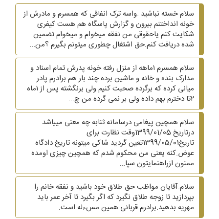
سلام خسته نباشید .واسه ترک انفاقی که همسرم و مادرش از
خونه انداختنم بیرون و گزارش پاسگاه هم هست کیفری
شکایت کنم یاحقوقی من نفقه میخوام و میخوام تضمین
شده دریافت کنم.حق اشتغال چطوری میتونم بگیرم ؟من...
سلام همسرم ۱ماهه از منزل رفته خونه پدرش تمام اسناد و
مدارک بنده و خانه و ماشین برده چند بار هم برادرم پادر
میانی کرده که برگرده صحبت کنیم ولی برنگشته پس از ۱ماه
۲تا دخترم بهم داده ولی بر نمی گرده من چ...
سلام همچین پیغامی درسامانه ثنابه چه معنی مییاشد
درتاریخ 1399/01/05وقت نظارت برای
تاریخ1399/05/01تعین گردید شاکی میتونه تاریخ دادگاه
عوض.کنه یعنی من محکوم شدم که همچین چیزی اومده
ممنون ازراهنمایتون سپا...
سلام.آقایان مواظب حق طلاق خود باشید و نفقه خانم را
بپردازید تا زوجه طلاق نگیرد که اگر بگیرد تا آخر عمر باید
مهریه بدهید.برادرم قربانی همین مسءله است.