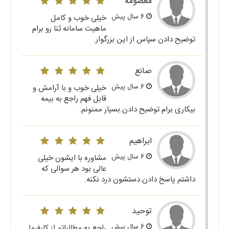
معصومه
6 سال پیش
خیلی خوب و کامل
ماهیت سامانه ثنا رو برام
توضیح دادن سپاس از این بزرگوار.
صانع
6 سال پیش
خیلی خوب و با آرامش و
قابل فهم راجع به بیمه
بیکاری برام توضیح دادن.بسیار ممنونم.
ابراهیم
6 سال پیش
مشاوره با ایشون خیلی
عالی بود هر سوالی که
داشتم پاسخ دادن.دستشون درد نکنه.
توحید
6 سال پیش
راجع به مطالباتم از کارفرما