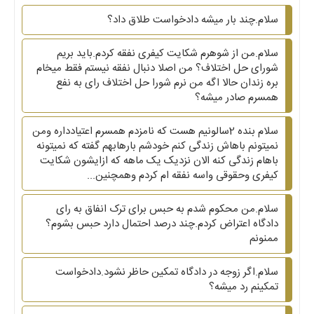
سلام.چند بار میشه دادخواست طلاق داد؟
سلام.من از شوهرم شکایت کیفری نفقه کردم.باید بریم
شورای حل اختلاف؟ من اصلا دنبال نفقه نیستم فقط میخام
بره زندان حالا اگه من نرم شورا حل اختلاف رای به نفع
همسرم صادر میشه؟
سلام بنده 2سالونیم هست که نامزدم همسرم اعتیادداره ومن
نمیتونم باهاش زندگی کنم خودشم بارهابهم گفته که نمیتونه
باهام زندگی کنه الان نزدیک یک ماهه که ازایشون شکایت
کیفری وحقوقی واسه نفقه ام کردم وهمچنین...
سلام.من محکوم شدم به حبس برای ترک انفاق به رای
دادگاه اعتراض کردم.چند درصد احتمال دارد حبس بشوم؟
ممنونم
سلام.اگر زوجه در دادگاه تمکین حاظر نشود.دادخواست
تمکینم رد میشه؟