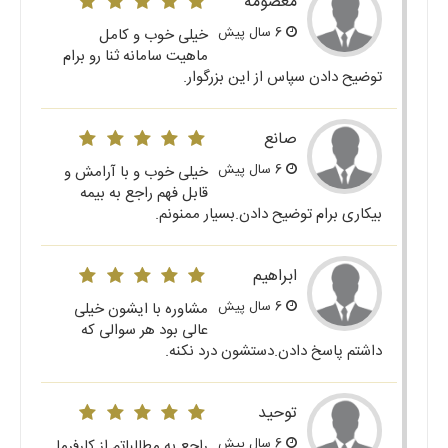
معصومه
6 سال پیش
خیلی خوب و کامل
ماهیت سامانه ثنا رو برام
توضیح دادن سپاس از این بزرگوار.
صانع
6 سال پیش
خیلی خوب و با آرامش و
قابل فهم راجع به بیمه
بیکاری برام توضیح دادن.بسیار ممنونم.
ابراهیم
6 سال پیش
مشاوره با ایشون خیلی
عالی بود هر سوالی که
داشتم پاسخ دادن.دستشون درد نکنه.
توحید
6 سال پیش
راجع به مطالباتم از کارفرما