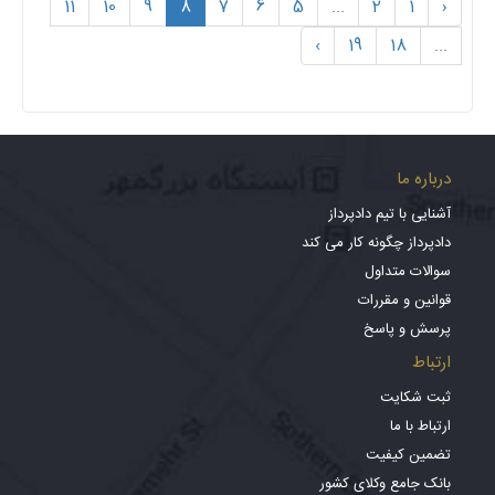
11
10
9
8
7
6
5
...
2
1
‹
›
19
18
...
درباره ما
آشنایی با تیم دادپرداز
دادپرداز چگونه کار می کند
سوالات متداول
قوانین و مقررات
پرسش و پاسخ
ارتباط
ثبت شکایت
ارتباط با ما
تضمین کیفیت
بانک جامع وکلای کشور