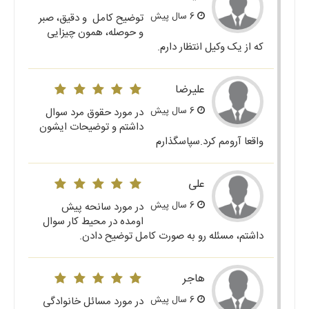
6 سال پیش
توضیح کامل و دقیق، صبر
و حوصله، همون چیزایی
که از یک وکیل انتظار دارم.
علیرضا
6 سال پیش
در مورد حقوق مرد سوال
داشتم و توضیحات ایشون
واقعا آرومم کرد.سپاسگذارم
علی
6 سال پیش
در مورد سانحه پیش
اومده در محیط کار سوال
داشتم، مسئله رو به صورت کامل توضیح دادن.
هاجر
6 سال پیش
در مورد مسائل خانوادگی