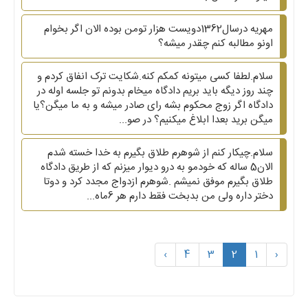
مهریه درسال1362دویست هزار تومن بوده الان اگر بخوام
اونو مطالبه کنم چقدر میشه؟
سلام.لطفا کسی میتونه کمکم کنه.شکایت ترک انفاق کردم و
چند روز دیگه باید بریم دادگاه میخام بدونم تو جلسه اوله در
دادگاه اگر زوج محکوم بشه رای صادر میشه و به ما میگن؟یا
میگن برید بعدا ابلاغ میکنیم؟ در صو...
سلام.چیکار کنم از شوهرم طلاق بگیرم به خدا خسته شدم
الان5 ساله که خودمو به درو دیوار میزنم که از طریق دادگاه
طلاق بگیرم موفق نمیشم .شوهرم ازدواج مجدد کرد و دوتا
دختر داره ولی من بدبخت فقط دارم هر 6ماه...
›
4
3
2
1
‹