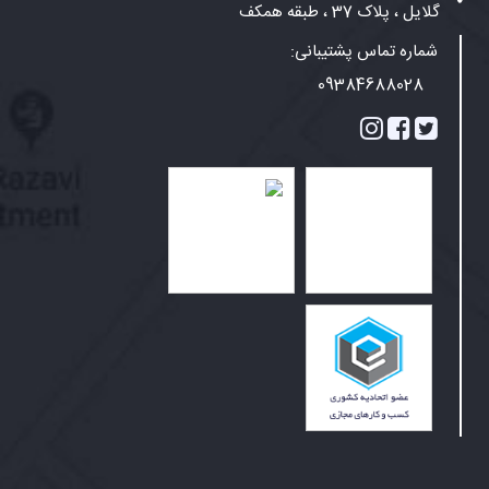
گلایل ، پلاک 37 ، طبقه همکف
شماره تماس پشتیبانی:
09384688028