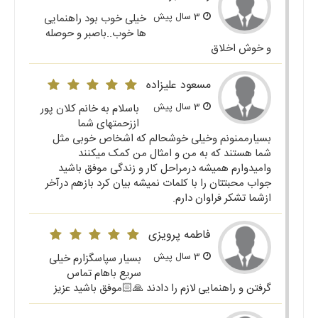
3 سال پیش
خیلی خوب بود راهنمایی
ها خوب..باصبر و حوصله
و خوش اخلاق
مسعود علیزاده
3 سال پیش
باسلام به خانم کلان پور
اززحمتهای شما
بسیارممنونم وخیلی خوشحالم که اشخاص خوبی مثل
شما هستند که به من و امثال من کمک میکنند
وامیدوارم همیشه درمراحل کار و زندگی موفق باشید
جواب محبتتان را با کلمات نمیشه بیان کرد بازهم درآخر
ازشما تشکر فراوان دارم.
فاطمه پرویزی
3 سال پیش
بسیار سپاسگزارم خیلی
سریع باهام تماس
گرفتن و راهنمایی لازم را دادند 🙏🏻موفق باشید عزیز