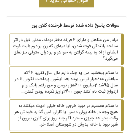
سوال حقوقی دارید ؟
سوالات پاسخ داده شده توسط فرخنده کلان پور
برادر من متاهل و دارای 2 فرزند دختر بودند، مدتی قبل در اثر
سانحه رانندگی فوت شدن، آیا دیه‌ای که زن برادرم بابت فوت
ایشان از اداره بیمه گرفتن به خواهر و برادران متوفی نیز تعلق
می‌گیرد؟
با سلام ببخشید من یه چک دارم مال سال تقریبا 94که
مبلغش 600هزار تومن بوده بعد ایشون پرداخت نکردن تا در
سال 95شد 2میلیون 600هزار تومن و من رفتم بانک وام
ازدواج ثبت نام کنند چون 2600واریز نکرده بودن گفتن...
با سلام همسرم در مورد خرجی خانه خیلی اذیت میکنند به
هیچ وجه در خانه پولی دستی یا کارتی نمی گذارد خودش هر
وقت بخواهد چیزی میخرد اگر چند روز برای کاری بیرون از
شهر برود یا خانه پدرش در شهرستان اصلا خر...