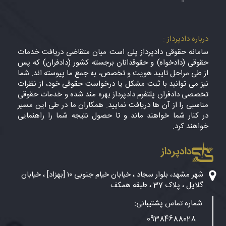
درباره دادپرداز :
سامانه حقوقی دادپرداز پلی است میان متقاضی دریافت خدمات
حقوقی (دادخواه) و حقوقدانان برجسته کشور (دادفران) که پس
از طی مراحل تایید هویت و تخصص، به جمع ما پیوسته اند. شما
نیز می توانید با ثبت مشکل یا درخواست حقوقی خود، از نظرات
تخصصی دادفران پلتفرم دادپرداز بهره مند شده و خدمات حقوقی
مناسبی را از آن ها دریافت نمایید. همکاران ما در طی این مسیر
در کنار شما خواهند ماند و تا حصول نتیجه شما را راهنمایی
خواهند کرد.
دادپرداز
شهر مشهد، بلوار سجاد ، خیابان خیام جنوبی ۱۰ [بهزاد] ، خیابان
گلایل ، پلاک 37 ، طبقه همکف
شماره تماس پشتیبانی:
09384688028