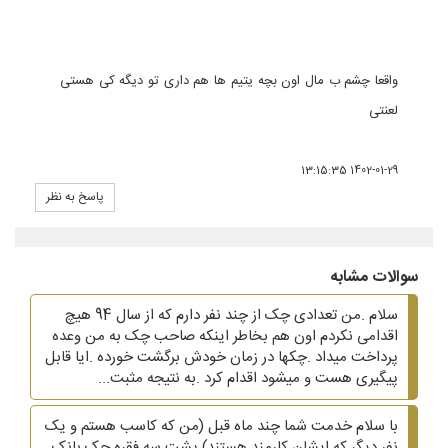
واقعا چشم ب مال اون بچه یتیم ها هم داری تو دیگه کی هستی
لعنتی
1402-01-29 13:15:35
پاسخ به نظر
سوالات مشابه
سلام .من تعدادی چک از چند نفر دارم که از سال 94 هیچ
اقدامی نکردم اون هم بخاطر اینکه صاحب چک به من وعده
پرداخت میداد .چکها در زمان خودش برگشت خورده .ایا قابل
پیگیری هست و میشود اقدام کرد .به نتیجه مثبت...
با سلام خدمت شما چند ماه قبل (من که کاسب هستم و یک
نفر دیگر که ایشان کارمند هستند) پشت سه فقره چک بانک