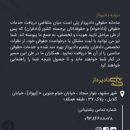
درباره دادپرداز :
سامانه حقوقی دادپرداز پلی است میان متقاضی دریافت خدمات
حقوقی (دادخواه) و حقوقدانان برجسته کشور (دادفران) که پس
از طی مراحل تایید هویت و تخصص، به جمع ما پیوسته اند. شما
نیز می توانید با ثبت مشکل یا درخواست حقوقی خود، از نظرات
تخصصی دادفران پلتفرم دادپرداز بهره مند شده و خدمات حقوقی
مناسبی را از آن ها دریافت نمایید. همکاران ما در طی این مسیر
در کنار شما خواهند ماند و تا حصول نتیجه شما را راهنمایی
خواهند کرد.
دادپرداز
شهر مشهد، بلوار سجاد ، خیابان خیام جنوبی ۱۰ [بهزاد] ، خیابان
گلایل ، پلاک 37 ، طبقه همکف
شماره تماس پشتیبانی:
09384688028