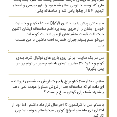
ملی که توسط خانومی صادر شده بود را ظهر نویسی و امضاء
کردیم. 2 تا از چکها پاس شد و متاسفانه یکی ا...
من مدتی پیش با یه ماشین BMW تصادف کردم و خسارت
خودرو ایشان را از طریق بیمه پرداختم متاسفانه ایشان اکنون
بابت افت قیمت ماشینشان از من شکایت کرده اند.
می‌خواستم بدونم جبران خسارت افت ماشین با من هست
یا...
من در یک سایت ایرانی روی بازی های فوتبال شرط بندی
کردم و حدود 30 میلیون تومان باختم، چطور می‌تونم پولمو
پس بگیرم؟
سلام. مقدار 200 کیلو برنج را جهت فروش به شخص فروشنده
ای داده ام که متاسفانه بعد از فروش مبلغ را عودت نمی دهد.
پیشنهاد شما برای گرفتن مبلغ چیست ؟
باسلام. من با شرکتمون تا آخر سال قرار داد داشتم . اما اونا از
ابتدای دی ماه منو اخراج کردن . میخواستم بدونم باید چی
کار کنم