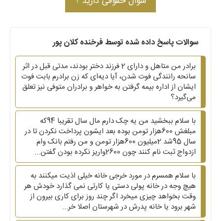
سوال حقوقی دارید ؟
سوالات پاسخ داده شده توسط فرخنده کلان پور
برادر من متاهل و دارای 2 فرزند دختر بودند، مدتی قبل در اثر
سانحه رانندگی فوت شدن، آیا دیه‌ای که زن برادرم بابت فوت
ایشان از اداره بیمه گرفتن به خواهر و برادران متوفی نیز تعلق
می‌گیرد؟
با سلام ببخشید من یه چک دارم مال سال تقریبا 94که
مبلغش 600هزار تومن بوده بعد ایشون پرداخت نکردن تا در
سال 95شد 2میلیون 600هزار تومن و من رفتم بانک وام
ازدواج ثبت نام کنند چون 2600واریز نکرده بودن گفتن...
با سلام همسرم در مورد خرجی خانه خیلی اذیت میکنند به
هیچ وجه در خانه پولی دستی یا کارتی نمی گذارد خودش هر
وقت بخواهد چیزی میخرد اگر چند روز برای کاری بیرون از
شهر برود یا خانه پدرش در شهرستان اصلا خر...