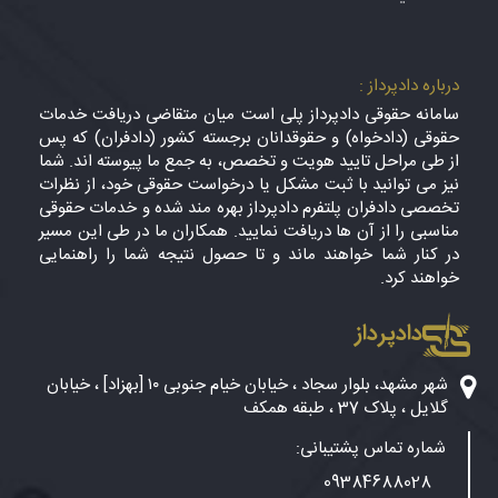
درباره دادپرداز :
سامانه حقوقی دادپرداز پلی است میان متقاضی دریافت خدمات
حقوقی (دادخواه) و حقوقدانان برجسته کشور (دادفران) که پس
از طی مراحل تایید هویت و تخصص، به جمع ما پیوسته اند. شما
نیز می توانید با ثبت مشکل یا درخواست حقوقی خود، از نظرات
تخصصی دادفران پلتفرم دادپرداز بهره مند شده و خدمات حقوقی
مناسبی را از آن ها دریافت نمایید. همکاران ما در طی این مسیر
در کنار شما خواهند ماند و تا حصول نتیجه شما را راهنمایی
خواهند کرد.
دادپرداز
شهر مشهد، بلوار سجاد ، خیابان خیام جنوبی ۱۰ [بهزاد] ، خیابان
گلایل ، پلاک 37 ، طبقه همکف
شماره تماس پشتیبانی:
09384688028