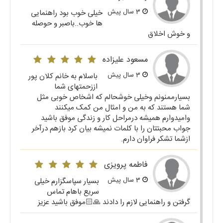
3 سال پیش
خیلی خوب بود راهنمایی
ها خوب..باصبر و حوصله
و خوش اخلاق
مسعود علیزاده
3 سال پیش
باسلام به خانم کلان پور
اززحمتهای شما
بسیارممنونم وخیلی خوشحالم که اشخاص خوبی مثل
شما هستند که به من و امثال من کمک میکنند
وامیدوارم همیشه درمراحل کار و زندگی موفق باشید
جواب محبتتان را با کلمات نمیشه بیان کرد بازهم درآخر
ازشما تشکر فراوان دارم.
فاطمه پرویزی
3 سال پیش
بسیار سپاسگزارم خیلی
سریع باهام تماس
گرفتن و راهنمایی لازم را دادند 🙏🏻موفق باشید عزیز